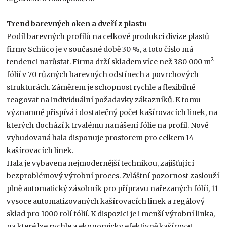
Trend barevných oken a dveří z plastu
Podíl barevných profilů na celkové produkci divize plastů
firmy Schüco je v současné době 30 %, a toto číslo má
2
tendenci narůstat. Firma drží skladem více než 380 000 m
fólií v 70 různých barevných odstínech a povrchových
strukturách. Záměrem je schopnost rychle a flexibilně
reagovat na individuální požadavky zákazníků. K tomu
významně přispívá i dostatečný počet kašírovacích linek, na
kterých dochází k trvalému nanášení fólie na profil. Nově
vybudovaná hala disponuje prostorem pro celkem 14
kašírovacích linek.
Hala je vybavena nejmodernější technikou, zajišťující
bezproblémový výrobní proces. Zvláštní pozornost zaslouží
plně automatický zásobník pro přípravu nařezaných fólíí, 11
vysoce automatizovaných kašírovacích linek a regálový
sklad pro 1000 rolí fólií. K dispozici je i menší výrobní linka,
na které lze rychle a ekonomicky efektivně kašírovat