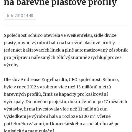
na barevné plastové profily
5. 6. 2013 14:48
Společnost Schüco otevřela ve Weißenfelsu, sídle divize
plasty, novou výrobní halu na barevné plastové profily.
Jedenáct kašírovacích linek a plně automatizovaný zásobník
pro přípravu nařezaných fólií významně zrychlují proces
výroby.
Dle slov Andrease Engelhardta, CEO společnosti Schüco,
bylo v roce 2012 vyrobeno více než 13 miliónů metrů
barevných profilů, čímž se kapacity pro kašírování
vyčerpaly. Do nového projektu, dokončeného po 17 měsících
výstavby, firma investovala více než 11 miliónů eur.
2
Výsledkem je výrobní hala o rozloze 6300 m
, včetně
potřebného zázemí, od kancelářského a sociálního až po
logistické a manipulační.