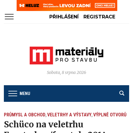
PŘIHLÁŠENÍ
REGISTRACE
Sobota, 8 srpna 2026
MENU
PRŮMYSL A OBCHOD
VELETRHY A VÝSTAVY
VÝPLNĚ OTVORŮ
,
,
Schüco na veletrhu