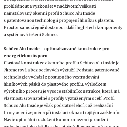
prohlédnout a vyzkoušet v nadživotní velikosti
nainstalovaný okenní profil Schüco Alu Inside
s patentovanou technologií propojení hliníku s plastem.
Prostor samozřejmě dostanou i další high-tech komponenty
a systémová řešení Schüco.
Schüco Alu Inside – optimalizované konstrukce pro
energetickou úsporu
Plastová konstrukce okenního profilu Schüco Alu Inside je
7komorová a bez ocelových výztuží. Podstata patentované
technologie vychází z postupného vextrudování
hliníkových pásků do plastového profilu. Výsledkem
výrobního procesu je vysoce stabilní konstrukce, která má
vlastnosti srovnatelné s profily vyztuženými ocelí. Profil
Schüco Alu Inside je však podstatně lehčí, což realizační
firmy ocení zejména při instalaci okna s trojitým zasklením.
Navíc optimální rozložení komor, omezení proudění
vzduchu ve falcu křídla a dostatečně dimenzované komory