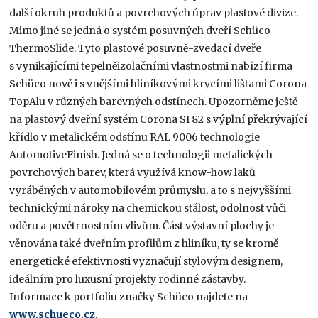
další okruh produktů a povrchových úprav plastové divize.
Mimo jiné se jedná o systém posuvných dveří Schüco
ThermoSlide. Tyto plastové posuvně-zvedací dveře
s vynikajícími tepelněizolačními vlastnostmi nabízí firma
Schüco nově i s vnějšími hliníkovými krycími lištami Corona
TopAlu v různých barevných odstínech. Upozorněme ještě
na plastový dveřní systém Corona SI 82 s výplní překrývající
křídlo v metalickém odstínu RAL 9006 technologie
AutomotiveFinish. Jedná se o technologii metalických
povrchových barev, která využívá know-how laků
vyráběných v automobilovém průmyslu, a to s nejvyššími
technickými nároky na chemickou stálost, odolnost vůči
oděru a povětrnostním vlivům. Část výstavní plochy je
věnována také dveřním profilům z hliníku, ty se kromě
energetické efektivnosti vyznačují stylovým designem,
ideálním pro luxusní projekty rodinné zástavby.
Informace k portfoliu značky Schüco najdete na
www.schueco.cz
.