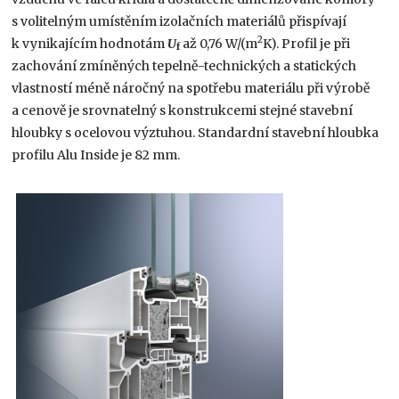
s volitelným umístěním izolačních materiálů přispívají
2
k vynikajícím hodnotám
U
až 0,76 W/(m
K). Profil je při
f
zachování zmíněných tepelně-technických a statických
vlastností méně náročný na spotřebu materiálu při výrobě
a cenově je srovnatelný s konstrukcemi stejné stavební
hloubky s ocelovou výztuhou. Standardní stavební hloubka
profilu Alu Inside je 82 mm.