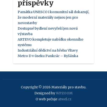
příspěvky
Památka UNESCO i komunitní sál dokazují,
že moderní materiály nejsou jen pro
novostavby
Dostupné bydlení nevyřeší jen nová
výstavba
ARTEVO kompletuje nabídku okenního
systému
Industriální dědictví na břehu Vltavy
Metro D v úseku Pankrác – Ryšánka
Copyright © 2026 Materiály pro stavbu.
Designed by
WPZOOM
O web pečuje
atwel.cz