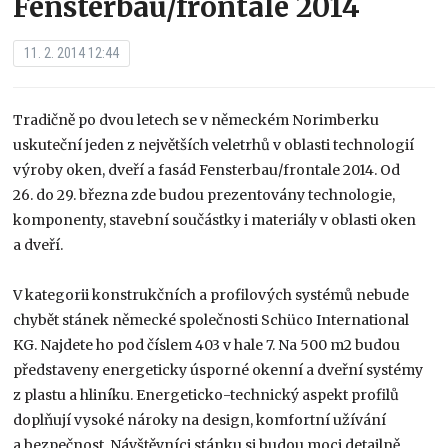
Fensterbau/frontale 2014
11. 2. 2014 12:44
Tradičně po dvou letech se v německém Norimberku
uskuteční jeden z největších veletrhů v oblasti technologií
výroby oken, dveří a fasád Fensterbau/frontale 2014. Od
26. do 29. března zde budou prezentovány technologie,
komponenty, stavební součástky i materiály v oblasti oken
a dveří.
V kategorii konstrukčních a profilových systémů nebude
chybět stánek německé společnosti Schüco International
KG. Najdete ho pod číslem 403 v hale 7. Na 500 m2 budou
představeny energeticky úsporné okenní a dveřní systémy
z plastu a hliníku. Energeticko-technický aspekt profilů
doplňují vysoké nároky na design, komfortní užívání
a bezpečnost. Návštěvníci stánku si budou moci detailně