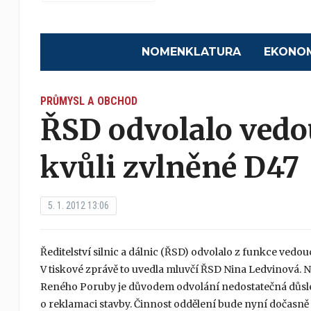
NOMENKLATURA
EKONO
PRŮMYSL A OBCHOD
ŘSD odvolalo vedo
kvůli zvlněné D47
5. 1. 2012 13:06
Ředitelství silnic a dálnic (ŘSD) odvolalo z funkce vedo
V tiskové zprávě to uvedla mluvčí ŘSD Nina Ledvinová. N
Reného Poruby je důvodem odvolání nedostatečná důsled
o reklamaci stavby. Činnost oddělení bude nyní dočasně 