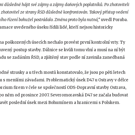
i důsledně hájit své zájmy a zájmy daňových poplatníků. Po zhotoviteli
zhotovitel ze strany ŘSD důsledně konfrontován. Takový přístup vedení
ího řízení bohužel postrádalo. Změna proto byla nutná,“
uvedl Poruba.
lamace uvedeného úseku řídili lidé, kteří nejsou historicky
a poškozených úsecích nechalo provést první kontrolní vrty. Ty
vený postup stavby. Dálnice se kvůli tomu vlní a musí na ní být
ladu se zadáním ŘSD, a zjištěný stav podle ní zavinila zanedbaná
hodné strusky a u třech mostů konstatovalo, že jsou po pěti letech
 jsou s menšími závadami. Problematický úsek D47 u Ostravy v délce
orcium firem v čele se společností ODS-Dopravní stavby Ostrava,
se po něm od prosince 2007. Severomoravská D47 se začala budovat
ostavět poslední úsek mezi Bohumínem a hranicemi s Polskem.