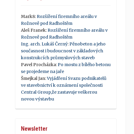
Mark8
:
Rozšíření firemního areálu v
Rožnově pod Radhoštěm
Aleš Franek
:
Rozšíření firemního areálu v
Rožnově pod Radhoštěm
Ing. arch. Lukáš Černý
:
Pěnobeton a jeho
současnost i budoucnost v základových
konstrukcích průmyslových staveb
Pavel Procházka
:
Po mostu z bílého betonu
se projedeme na jaře
Šmejkal Jan
:
Vyjádření Svazu podnikatelů
ve stavebnictví k oznámení společnosti
Central Group,že zastavuje veškerou
novou výstavbu
Newsletter