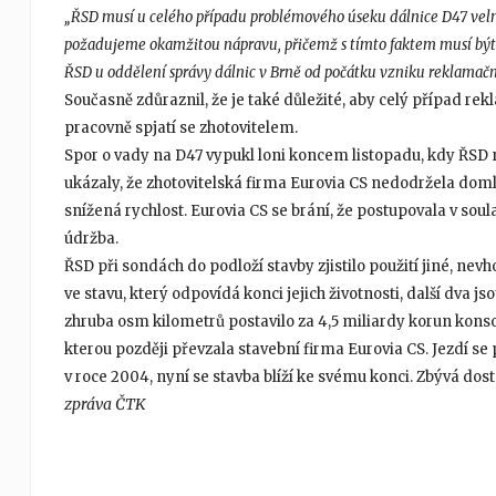
„ŘSD musí u celého případu problémového úseku dálnice D47 velm
požadujeme okamžitou nápravu, přičemž s tímto faktem musí být 
ŘSD u oddělení správy dálnic v Brně od počátku vzniku reklamačn
Současně zdůraznil, že je také důležité, aby celý případ rek
pracovně spjatí se zhotovitelem.
Spor o vady na D47 vypukl loni koncem listopadu, kdy ŘSD n
ukázaly, že zhotovitelská firma Eurovia CS nedodržela domlu
snížená rychlost. Eurovia CS se brání, že postupovala v sou
údržba.
ŘSD při sondách do podloží stavby zjistilo použití jiné, nev
ve stavu, který odpovídá konci jejich životnosti, další dva
zhruba osm kilometrů postavilo za 4,5 miliardy korun kons
kterou později převzala stavební firma Eurovia CS. Jezdí 
v roce 2004, nyní se stavba blíží ke svému konci. Zbývá d
zpráva ČTK