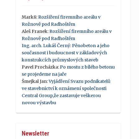
Mark8
:
Rozšíření firemního areálu v
Rožnově pod Radhoštěm
Aleš Franek
:
Rozšíření firemního areálu v
Rožnově pod Radhoštěm
Ing. arch. Lukáš Černý
:
Pěnobeton a jeho
současnost i budoucnost v základových
konstrukcích průmyslových staveb
Pavel Procházka
:
Po mostu z bílého betonu
se projedeme na jaře
Šmejkal Jan
:
Vyjádření Svazu podnikatelů
ve stavebnictví k oznámení společnosti
Central Group,že zastavuje veškerou
novou výstavbu
Newsletter