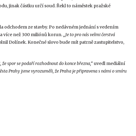
odu, jinak částku určí soud. Řekl to náměstek pražské
ila odchodem ze stavby. Po nedávném jednání s vedením
a více než 300 miliónů korun.
„Je to pro nás velmi čerstvá
lnil Dolínek. Konečné slovo bude mít patrně zastupitelstvo,
 že spor se podaří rozhodnout do konce března,“
uvedl mediální
ěsta Prahy jsme vyrozuměli, že Praha je připravena s námi o smíru