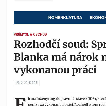
NOMENKLATURA
EKONO
PRŮMYSL A OBCHOD
Rozhodčí soud: Spr
Blanka má nárok n
vykonanou práci
20. 2. 2015 9:03
F
irma Inženýring dopravních staveb (IDS), kter
peníze za vykonanou práci. Rozhodl o tom rozhodč