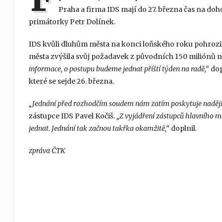
Praha a firma IDS mají do 27. března čas na doh
primátorky Petr Dolínek.
IDS kvůli dluhům města na konci loňského roku pohroz
města zvýšila svůj požadavek z původních 150 miliónů n
informace, o postupu budeme jednat příští týden na radě,“
dop
které se sejde 26. března.
„Jednání před rozhodčím soudem nám zatím poskytuje naději,
zástupce IDS Pavel Kočiš.
„Z vyjádření zástupců hlavního m
jednat. Jednání tak začnou takřka okamžitě,“
doplnil.
zpráva ČTK