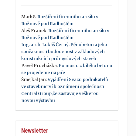
Mark8
:
Rozšíření firemního areálu v
Rožnově pod Radhoštěm
Aleš Franek
:
Rozšíření firemního areálu v
Rožnově pod Radhoštěm
Ing. arch. Lukáš Černý
:
Pěnobeton a jeho
současnost i budoucnost v základových
konstrukcích průmyslových staveb
Pavel Procházka
:
Po mostu z bílého betonu
se projedeme na jaře
Šmejkal Jan
:
Vyjádření Svazu podnikatelů
ve stavebnictví k oznámení společnosti
Central Group,že zastavuje veškerou
novou výstavbu
Newsletter