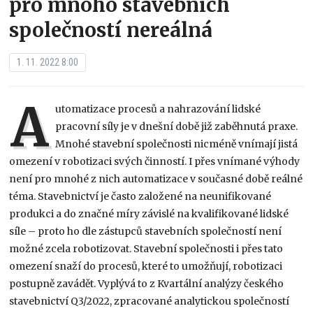
pro mnoho stavebních
společností nereálná
1. 11. 2022 8:00
A
utomatizace procesů a nahrazování lidské
pracovní síly je v dnešní době již zaběhnutá praxe.
Mnohé stavební společnosti nicméně vnímají jistá
omezení v robotizaci svých činností. I přes vnímané výhody
není pro mnohé z nich automatizace v současné době reálné
téma. Stavebnictví je často založené na neunifikované
produkci a do značné míry závislé na kvalifikované lidské
síle – proto ho dle zástupců stavebních společností není
možné zcela robotizovat. Stavební společnosti i přes tato
omezení snaží do procesů, které to umožňují, robotizaci
postupně zavádět. Vyplývá to z Kvartální analýzy českého
stavebnictví Q3/2022, zpracované analytickou společností