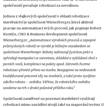
společností považuje robotizaci za nereálnou.
Jednou z vlajkových společností v oblasti robotizace
stavebnictví je společnost Wienerberger, která aktivně
pracuje na automatizaci svých procesů, jak popisuje Robert
Krestýn, CMO & Business development společnosti
Wienerberger:
„Automatizace výrobních procesů a zapojení
průmyslových robotů ve výrobě je běžným standardem ve
společnosti Wienerberger. Roboty nahrazují fyzickou práci a
zpřesňují manipulaci se surovinou, skládání a vykládaní cihel z
pecních vozů, kompletaci na palety apod. Zároveň chceme
robotizaci přenést přímo na stavbu. Reagujeme na nedostatek
kvalifikované pracovní síly na stavbách, a také proto vyvíjíme
zdicího robota – zedníka. Věříme, že robotického zedníka
uvedeme na trh v druhé polovině příštího roku.“
Společnosti zaměřené na pozemní stavitelství využívají
robotizaci mimo navádění strojů také na mapování terénu. U