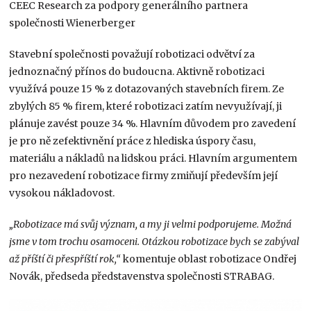
CEEC Research za podpory generálního partnera
společnosti Wienerberger
Stavební společnosti považují robotizaci odvětví za
jednoznačný přínos do budoucna. Aktivně robotizaci
využívá pouze 15 % z dotazovaných stavebních firem. Ze
zbylých 85 % firem, které robotizaci zatím nevyužívají, ji
plánuje zavést pouze 34 %. Hlavním důvodem pro zavedení
je pro ně zefektivnění práce z hlediska úspory času,
materiálu a nákladů na lidskou práci. Hlavním argumentem
pro nezavedení robotizace firmy zmiňují především její
vysokou nákladovost.
„Robotizace má svůj význam, a my ji velmi podporujeme. Možná
jsme v tom trochu osamoceni. Otázkou robotizace bych se zabýval
až příští či přespříští rok,“
komentuje oblast robotizace Ondřej
Novák, předseda představenstva společnosti STRABAG.