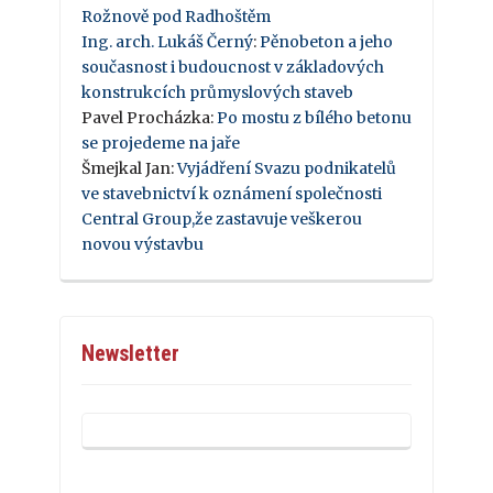
Rožnově pod Radhoštěm
Ing. arch. Lukáš Černý
:
Pěnobeton a jeho
současnost i budoucnost v základových
konstrukcích průmyslových staveb
Pavel Procházka
:
Po mostu z bílého betonu
se projedeme na jaře
Šmejkal Jan
:
Vyjádření Svazu podnikatelů
ve stavebnictví k oznámení společnosti
Central Group,že zastavuje veškerou
novou výstavbu
Newsletter