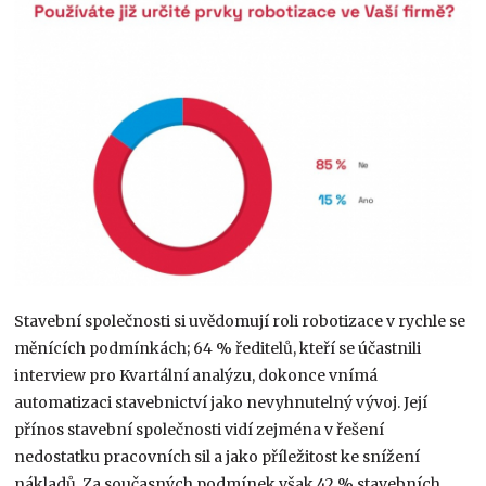
Stavební společnosti si uvědomují roli robotizace v rychle se
měnících podmínkách; 64 % ředitelů, kteří se účastnili
interview pro Kvartální analýzu, dokonce vnímá
automatizaci stavebnictví jako nevyhnutelný vývoj. Její
přínos stavební společnosti vidí zejména v řešení
nedostatku pracovních sil a jako příležitost ke snížení
nákladů. Za současných podmínek však 42 % stavebních