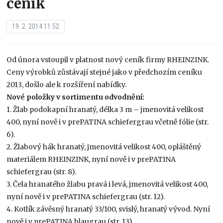
ceník
19. 2. 2014 11:52
Od února vstoupil v platnost nový ceník firmy RHEINZINK.
Ceny výrobků zůstávají stejné jako v předchozím ceníku
2013, došlo ale k rozšíření nabídky.
Nové položky v sortimentu odvodnění:
1. Žlab podokapní hranatý, délka 3 m – jmenovitá velikost
400, nyní nově i v prePATINA schiefergrau včetně fólie (str.
6).
2. Žlabový hák hranatý, jmenovitá velikost 400, opláštěný
materiálem RHEINZINK, nyní nově i v prePATINA
schiefergrau (str. 8).
3. Čela hranatého žlabu pravá i levá, jmenovitá velikost 400,
nyní nově i v prePATINA schiefergrau (str. 12).
4. Kotlík závěsný hranatý 33/100, svislý, hranatý vývod. Nyní
nově i v prePATINA blaugrau (str. 13).