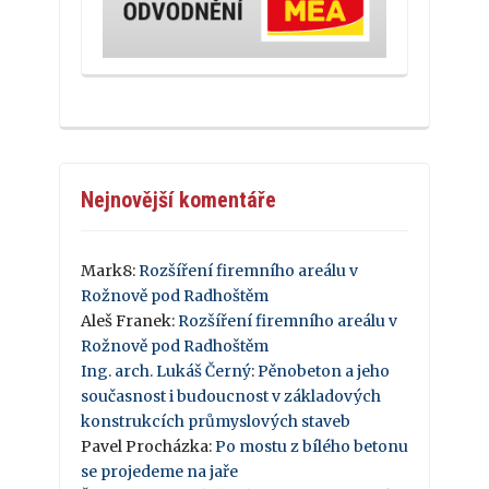
Nejnovější komentáře
Mark8
:
Rozšíření firemního areálu v
Rožnově pod Radhoštěm
Aleš Franek
:
Rozšíření firemního areálu v
Rožnově pod Radhoštěm
Ing. arch. Lukáš Černý
:
Pěnobeton a jeho
současnost i budoucnost v základových
konstrukcích průmyslových staveb
Pavel Procházka
:
Po mostu z bílého betonu
se projedeme na jaře