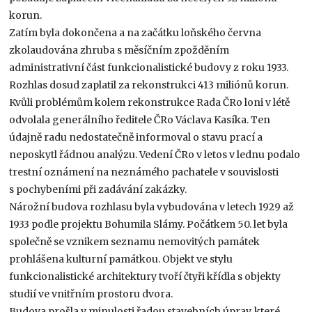
korun.
Zatím byla dokončena a na začátku loňského června
zkolaudována zhruba s měsíčním zpožděním
administrativní část funkcionalistické budovy z roku 1933.
Rozhlas dosud zaplatil za rekonstrukci 413 miliónů korun.
Kvůli problémům kolem rekonstrukce Rada ČRo loni v létě
odvolala generálního ředitele ČRo Václava Kasíka. Ten
údajně radu nedostatečně informoval o stavu prací a
neposkytl řádnou analýzu. Vedení ČRo v letos v lednu podalo
trestní oznámení na neznámého pachatele v souvislosti
s pochybeními při zadávání zakázky.
Nárožní budova rozhlasu byla vybudována v letech 1929 až
1933 podle projektu Bohumila Slámy. Počátkem 50. let byla
společně se vznikem seznamu nemovitých památek
prohlášena kulturní památkou. Objekt ve stylu
funkcionalistické architektury tvoří čtyři křídla s objekty
studií ve vnitřním prostoru dvora.
Budova prošla v minulosti řadou stavebních úprav, které