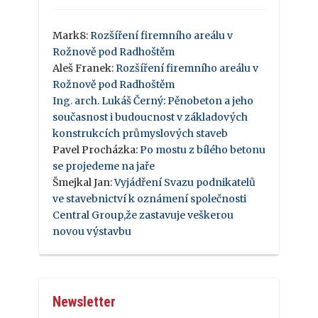
Mark8
:
Rozšíření firemního areálu v
Rožnově pod Radhoštěm
Aleš Franek
:
Rozšíření firemního areálu v
Rožnově pod Radhoštěm
Ing. arch. Lukáš Černý
:
Pěnobeton a jeho
současnost i budoucnost v základových
konstrukcích průmyslových staveb
Pavel Procházka
:
Po mostu z bílého betonu
se projedeme na jaře
Šmejkal Jan
:
Vyjádření Svazu podnikatelů
ve stavebnictví k oznámení společnosti
Central Group,že zastavuje veškerou
novou výstavbu
Newsletter