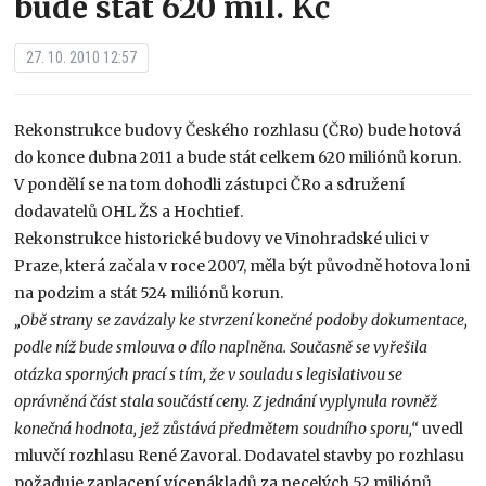
bude stát 620 mil. Kč
27. 10. 2010 12:57
Rekonstrukce budovy Českého rozhlasu (ČRo) bude hotová
do konce dubna 2011 a bude stát celkem 620 miliónů korun.
V pondělí se na tom dohodli zástupci ČRo a sdružení
dodavatelů OHL ŽS a Hochtief.
Rekonstrukce historické budovy ve Vinohradské ulici v
Praze, která začala v roce 2007, měla být původně hotova loni
na podzim a stát 524 miliónů korun.
„Obě strany se zavázaly ke stvrzení konečné podoby dokumentace,
podle níž bude smlouva o dílo naplněna. Současně se vyřešila
otázka sporných prací s tím, že v souladu s legislativou se
oprávněná část stala součástí ceny. Z jednání vyplynula rovněž
konečná hodnota, jež zůstává předmětem soudního sporu,“
uvedl
mluvčí rozhlasu René Zavoral. Dodavatel stavby po rozhlasu
požaduje zaplacení vícenákladů za necelých 52 miliónů