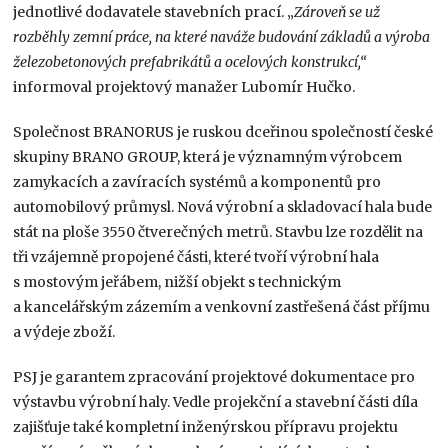
jednotlivé dodavatele stavebních prací. „
Zároveň se už
rozběhly zemní práce, na které naváže budování základů a výroba
železobetonových prefabrikátů a ocelových konstrukcí,“
informoval projektový manažer Lubomír Hučko.
Společnost BRANORUS je ruskou dceřinou společností české
skupiny BRANO GROUP, která je významným výrobcem
zamykacích a zavíracích systémů a komponentů pro
automobilový průmysl. Nová výrobní a skladovací hala bude
stát na ploše 3550 čtverečných metrů. Stavbu lze rozdělit na
tři vzájemně propojené části, které tvoří výrobní hala
s mostovým jeřábem, nižší objekt s technickým
a kancelářským zázemím a venkovní zastřešená část příjmu
a výdeje zboží.
PSJ je garantem zpracování projektové dokumentace pro
výstavbu výrobní haly. Vedle projekční a stavební části díla
zajišťuje také kompletní inženýrskou přípravu projektu