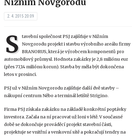
Nižním Novgorodu
2. 4. 2015 20:09
S
tavební společnost PSJ zajišťuje v Nižním
Novgorodu projekt i stavbu výrobního areálu firmy
BRANORUS, která je výrobcem komponentů pro
automobilový průmysl. Hodnota zakázky je 2,8 miliónu eur
(přes 77,14 miliónu korun). Stavba by měla být dokončena
letos v prosinci.
PSJ už v Nižním Novgorodu zajišťuje další dvě stavby –
nákupní centrum Něbo a terminál letiště Strigino.
Firma PSJ získala zakázku na základě konkrétní poptávky
investora. Začala na ní pracovat už loni v létě. V současné
době se dokončuje prováděcí projekt stavební části,
projektuje se vnitřní a venkovní sítě a pokračují tendry na