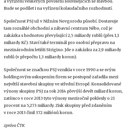
a vyřízení veškerých povolení souvisejících se stavbou.
Bude se podílet i na vyřízení kolaudačního rozhodnutí.
Společnost PSJ už v Nižním Novgorodu působí. Dostavuje
tam rozsáhlé obchodní a zábavní centrum Něbo, což je
zakázka s hodnotou převyšující 2,5 miliardy rublů (přes 1,1
miliardy Kč). Staví také terminál pro osobní přepravu na
mezinárodním letišti Strigino. Jde o zakázku za 2,9 miliardy
rublů (v přepočtu 1,3 miliardy korun).
Společnost se značkou PSJ vznikla v roce 1990 a se svým
holdingovým uskupením firem se postupně zařadila mezi
největší stavební skupiny ve střední Evropě. Konsolidované
výnosy skupiny PSJ za rok 2014 převýší devět miliard korun,
zatímco v roce 2013 tyto výnosy meziročně poklesly o 21
procent na 5,273 miliardy. Zisk skupiny před zdaněním
v roce 2013 činil 372 miliónů korun.
zpráva ČTK