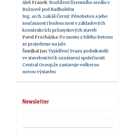
Aleš Franek
:
Rozšíření firemního areálu v
Rožnově pod Radhoštěm
Ing. arch. Lukáš Černý
:
Pěnobeton a jeho
současnost i budoucnost v základových
konstrukcích průmyslových staveb
Pavel Procházka
:
Po mostu z bílého betonu
se projedeme na jaře
Šmejkal Jan
:
Vyjádření Svazu podnikatelů
ve stavebnictví k oznámení společnosti
Central Group,že zastavuje veškerou
novou výstavbu
Newsletter