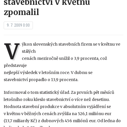
stavebnictví v květnu
zpomalil
9. 7. 2009 0:00
V
ýkon slovenských stavebních firem se v květnu ve
stálých
cenách meziročně snížil o 3,9 procenta, což
představuje
nejlepší výsledek v letošním roce. V dubnu se
stavebnictví propadlo o 13,9 procenta.
Informoval o tom statistický úřad. Za prvních pět měsíců
letošního roku kleslo stavebnictví o více než desetinu.
Hodnota stavební produkce v absolutním vyjádření se
v květnu v běžných cenách zvýšila na 526,1 miliónu eur
(13,7 miliardy Kč) z dubnových 456 miliónů eur. Od ledna do