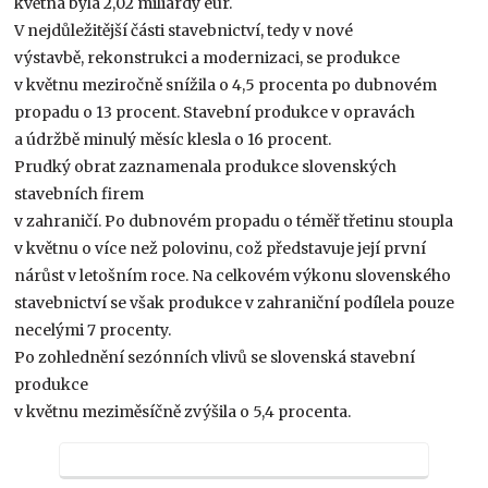
května byla 2,02 miliardy eur.
V nejdůležitější části stavebnictví, tedy v nové
výstavbě, rekonstrukci a modernizaci, se produkce
v květnu meziročně snížila o 4,5 procenta po dubnovém
propadu o 13 procent. Stavební produkce v opravách
a údržbě minulý měsíc klesla o 16 procent.
Prudký obrat zaznamenala produkce slovenských
stavebních firem
v zahraničí. Po dubnovém propadu o téměř třetinu stoupla
v květnu o více než polovinu, což představuje její první
nárůst v letošním roce. Na celkovém výkonu slovenského
stavebnictví se však produkce v zahraniční podílela pouze
necelými 7 procenty.
Po zohlednění sezónních vlivů se slovenská stavební
produkce
v květnu meziměsíčně zvýšila o 5,4 procenta.