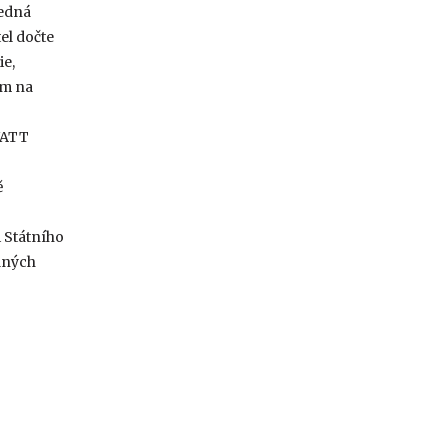
ledná
el dočte
e,
em na
WATT
ě
 Státního
lných