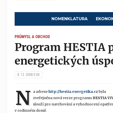
NOMENKLATURA
EKONO
PRŮMYSL A OBCHOD
Program HESTIA 
energetických úsp
8. 12. 2008 0:00
N
a adrese
http://hestia.energetika.cz
byla
zveřejněna nová verze programu
HESTIA VI
slouží pro navrhování a vyhodnocení opatřen
v rodinném domě.