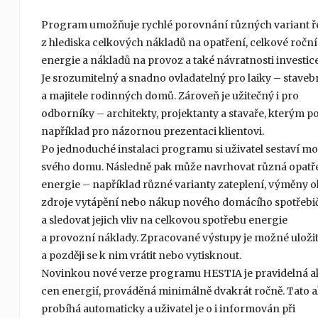
Program umožňuje rychlé porovnání různých variant ř
z hlediska celkových nákladů na opatření, celkové ročn
energie a nákladů na provoz a také návratnosti investice
Je srozumitelný a snadno ovladatelný pro laiky – staveb
a majitele rodinných domů. Zároveň je užitečný i pro
odborníky – architekty, projektanty a stavaře, kterým p
například pro názornou prezentaci klientovi.
Po jednoduché instalaci programu si uživatel sestaví mo
svého domu. Následně pak může navrhovat různá opatř
energie – například různé varianty zateplení, výměny 
zdroje vytápění nebo nákup nového domácího spotřebi
a sledovat jejich vliv na celkovou spotřebu energie
a provozní náklady. Zpracované výstupy je možné uloži
a později se k nim vrátit nebo vytisknout.
Novinkou nové verze programu HESTIA je pravidelná a
cen energií, prováděná minimálně dvakrát ročně. Tato a
probíhá automaticky a uživatel je o i informován při