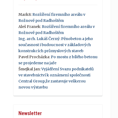
Mark8
:
Rozšíření firemního areálu v
Rožnově pod Radhoštěm
Aleš Franek
:
Rozšíření firemního areálu v
Rožnově pod Radhoštěm
Ing. arch. Lukáš Černý
:
Pěnobeton a jeho
současnost i budoucnost v základových
konstrukcích průmyslových staveb
Pavel Procházka
:
Po mostu z bílého betonu
se projedeme na jaře
Šmejkal Jan
:
Vyjádření Svazu podnikatelů
ve stavebnictví k oznámení společnosti
Central Group,že zastavuje veškerou
novou výstavbu
Newsletter