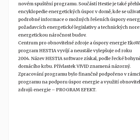
novém spuštění programu. Součástí Hestie je také přeh
encyklopedie energetických úspor v domě, kde se uživat
podrobné informace o možných řešeních úspory energi
požadavcích energetické legislativy a technických nor
energetickou náročnost budov.
Centrum pro obnovitelné zdroje a úspory energie Eko
program HESTIA vyvíjí a neustále vylepšuje od roku
2004. Název HESTIA software získal, podle řecké bohyn
domácího krbu. Přívlastek VIVID znamená názorný.
Zpracování programu bylo finančně podpořeno v rámci
programu na podporu úspor energie a využití obnovite
zdrojů energie – PROGRAM EFEKT.