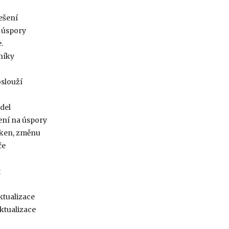
ešení
í úspory
.
níky
oslouží
del
ení na úspory
oken, změnu
če
t
ktualizace
ktualizace