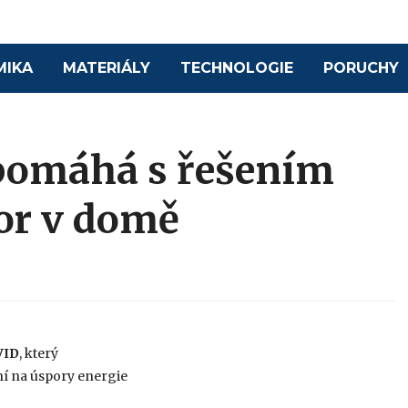
MIKA
MATERIÁLY
TECHNOLOGIE
PORUCHY
pomáhá s řešením
or v domě
VID
, který
í na úspory energie