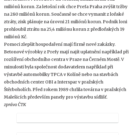
miliónů korun. Za letošní rok chce Prefa Praha zvýšit tržby
na 280 miliónů korun. Současně se chce vymanit z loňské
ztráty, zisk plánuje na úrovni 21 miliónů korun. Podnik loni
prohloubil ztrátu na 25,4 miliónu korun z předloňských 19
miliónů Kč.
Pomoci zlepšit hospodaření mají firmě nové zakázky.
Betonové výrobky z Prefy mají najít uplatnění například při
rozšíření obchodního centra v Praze na Černém Mostě. V
minulosti byla společnost dodavatelem například při
výstavbě automobilky TPCA v Kolíně nebo na stavbách
obchodních center OBI a Interspar v pražských
Štěrboholích. Před rokem 1989 chrlila továrna v pražských
Malešicích především panely pro výstavbu sídlišť.
zpráva ČTK