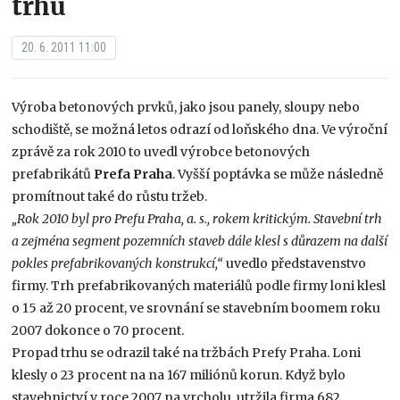
trhu
20. 6. 2011 11:00
Výroba betonových prvků, jako jsou panely, sloupy nebo
schodiště, se možná letos odrazí od loňského dna. Ve výroční
zprávě za rok 2010 to uvedl výrobce betonových
prefabrikátů
Prefa Praha
. Vyšší poptávka se může následně
promítnout také do růstu tržeb.
„Rok 2010 byl pro Prefu Praha, a. s., rokem kritickým. Stavební trh
a zejména segment pozemních staveb dále klesl s důrazem na další
pokles prefabrikovaných konstrukcí,“
uvedlo představenstvo
firmy. Trh prefabrikovaných materiálů podle firmy loni klesl
o 15 až 20 procent, ve srovnání se stavebním boomem roku
2007 dokonce o 70 procent.
Propad trhu se odrazil také na tržbách Prefy Praha. Loni
klesly o 23 procent na na 167 miliónů korun. Když bylo
stavebnictví v roce 2007 na vrcholu, utržila firma 682