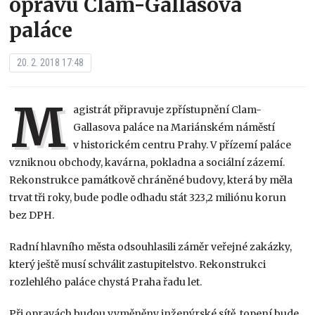
opravu Clam-Gallasova
paláce
20. 2. 2018 17:48
M
agistrát připravuje zpřístupnění Clam-
Gallasova paláce na Mariánském náměstí
v historickém centru Prahy. V přízemí paláce
vzniknou obchody, kavárna, pokladna a sociální zázemí.
Rekonstrukce památkově chráněné budovy, která by měla
trvat tři roky, bude podle odhadu stát 323,2 miliónu korun
bez DPH.
Radní hlavního města odsouhlasili záměr veřejné zakázky,
který ještě musí schválit zastupitelstvo. Rekonstrukci
rozlehlého paláce chystá Praha řadu let.
Při opravách budou vyměněny inženýrské sítě, topení bude