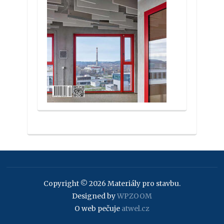
Copyright © 2026 Materiály pro stavbu.
Designed by
WPZOOM
O web pečuje
atwel.cz