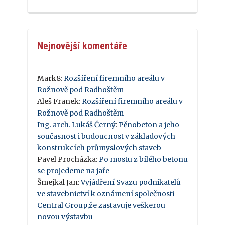
Nejnovější komentáře
Mark8
:
Rozšíření firemního areálu v
Rožnově pod Radhoštěm
Aleš Franek
:
Rozšíření firemního areálu v
Rožnově pod Radhoštěm
Ing. arch. Lukáš Černý
:
Pěnobeton a jeho
současnost i budoucnost v základových
konstrukcích průmyslových staveb
Pavel Procházka
:
Po mostu z bílého betonu
se projedeme na jaře
Šmejkal Jan
:
Vyjádření Svazu podnikatelů
ve stavebnictví k oznámení společnosti
Central Group,že zastavuje veškerou
novou výstavbu