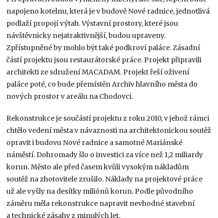
napojeno kotelnu, která je v budově Nové radnice, jednotlivá
podlaží propojí výtah. Výstavní prostory, které jsou
návštěvnicky nejatraktivnější, budou upraveny.
Zpřístupněné by mohlo být také podkroví paláce. Zásadní
částí projektu jsou restaurátorské práce. Projekt připravili
architekti ze sdružení MACADAM. Projekt řeší oživení
paláce poté, co bude přemístěn Archiv hlavního města do
nových prostor v areálu na Chodovci.
Rekonstrukce je součástí projektu z roku 2010, v jehož rámci
chtělo vedení města v návaznosti na architektonickou soutěž
opravit i budovu Nové radnice a samotné Mariánské
náměstí. Dohromady šlo o investici za více než 1,2 miliardy
korun. Město ale před časem kvůli vysokým nákladům
soutěž na zhotovitele zrušilo. Náklady na projektové práce
už ale vyšly na desítky miliónů korun. Podle původního
záměru měla rekonstrukce napravit nevhodné stavební
a technické zásahy z minulých let.