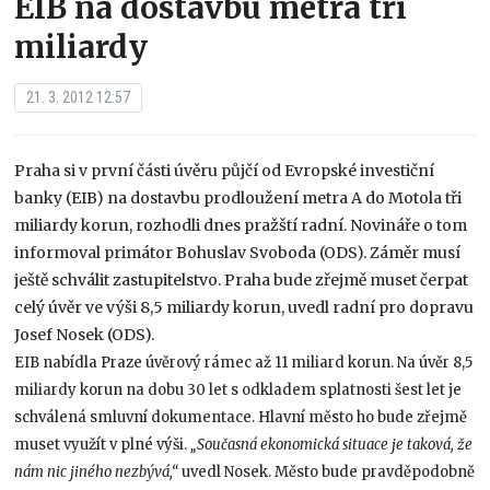
EIB na dostavbu metra tři
miliardy
21. 3. 2012 12:57
Praha si v první části úvěru půjčí od Evropské investiční
banky (EIB) na dostavbu prodloužení metra A do Motola tři
miliardy korun, rozhodli dnes pražští radní. Novináře o tom
informoval primátor Bohuslav Svoboda (ODS). Záměr musí
ještě schválit zastupitelstvo. Praha bude zřejmě muset čerpat
celý úvěr ve výši 8,5 miliardy korun, uvedl radní pro dopravu
Josef Nosek (ODS).
EIB nabídla Praze úvěrový rámec až 11 miliard korun. Na úvěr 8,5
miliardy korun na dobu 30 let s odkladem splatnosti šest let je
schválená smluvní dokumentace. Hlavní město ho bude zřejmě
muset využít v plné výši.
„Současná ekonomická situace je taková, že
nám nic jiného nezbývá,“
uvedl Nosek. Město bude pravděpodobně