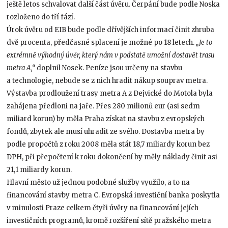
ještě letos schvalovat další část úvěru. Čerpání bude podle Noska
rozloženo do tří fází.
Úrok úvěru od EIB bude podle dřívějších informací činit zhruba
dvě procenta, předčasné splacení je možné po 18 letech.
„Je to
extrémně výhodný úvěr, který nám v podstatě umožní dostavět trasu
metra A,“
doplnil Nosek. Peníze jsou určeny na stavbu
a technologie, nebude se z nich hradit nákup souprav metra.
Výstavba prodloužení trasy metra A z Dejvické do Motola byla
zahájena předloni na jaře. Přes 280 milionů eur (asi sedm
miliard korun) by měla Praha získat na stavbu z evropských
fondů, zbytek ale musí uhradit ze svého. Dostavba metra by
podle propočtů z roku 2008 měla stát 18,7 miliardy korun bez
DPH, při přepočtení k roku dokončení by měly náklady činit asi
21,1 miliardy korun.
Hlavní město už jednou podobné služby využilo, a to na
financování stavby metra C. Evropská investiční banka poskytla
v minulosti Praze celkem čtyři úvěry na financování jejích
investičních programů, kromě rozšíření sítě pražského metra