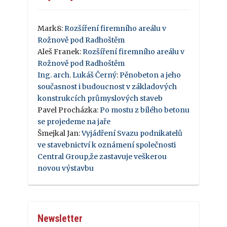
Mark8
:
Rozšíření firemního areálu v
Rožnově pod Radhoštěm
Aleš Franek
:
Rozšíření firemního areálu v
Rožnově pod Radhoštěm
Ing. arch. Lukáš Černý
:
Pěnobeton a jeho
současnost i budoucnost v základových
konstrukcích průmyslových staveb
Pavel Procházka
:
Po mostu z bílého betonu
se projedeme na jaře
Šmejkal Jan
:
Vyjádření Svazu podnikatelů
ve stavebnictví k oznámení společnosti
Central Group,že zastavuje veškerou
novou výstavbu
Newsletter