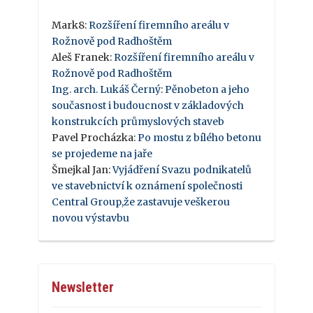
Mark8
:
Rozšíření firemního areálu v
Rožnově pod Radhoštěm
Aleš Franek
:
Rozšíření firemního areálu v
Rožnově pod Radhoštěm
Ing. arch. Lukáš Černý
:
Pěnobeton a jeho
současnost i budoucnost v základových
konstrukcích průmyslových staveb
Pavel Procházka
:
Po mostu z bílého betonu
se projedeme na jaře
Šmejkal Jan
:
Vyjádření Svazu podnikatelů
ve stavebnictví k oznámení společnosti
Central Group,že zastavuje veškerou
novou výstavbu
Newsletter