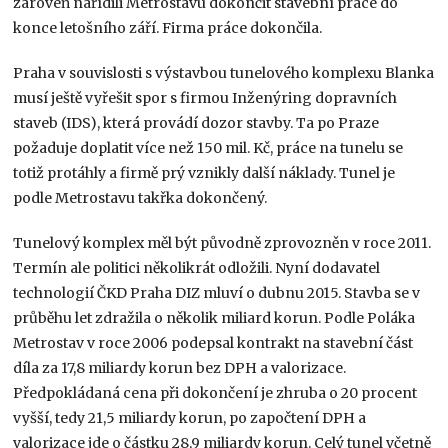
zároveň nařídili Metrostavu dokončit stavební práce do
konce letošního září. Firma práce dokončila.
Praha v souvislosti s výstavbou tunelového komplexu Blanka
musí ještě vyřešit spor s firmou Inženýring dopravních
staveb (IDS), která provádí dozor stavby. Ta po Praze
požaduje doplatit více než 150 mil. Kč, práce na tunelu se
totiž protáhly a firmě prý vznikly další náklady. Tunel je
podle Metrostavu takřka dokončený.
Tunelový komplex měl být původně zprovozněn v roce 2011.
Termín ale politici několikrát odložili. Nyní dodavatel
technologií ČKD Praha DIZ mluví o dubnu 2015. Stavba se v
průběhu let zdražila o několik miliard korun. Podle Poláka
Metrostav v roce 2006 podepsal kontrakt na stavební část
díla za 17,8 miliardy korun bez DPH a valorizace.
Předpokládaná cena při dokončení je zhruba o 20 procent
vyšší, tedy 21,5 miliardy korun, po započtení DPH a
valorizace jde o částku 28,9 miliardy korun. Celý tunel včetně