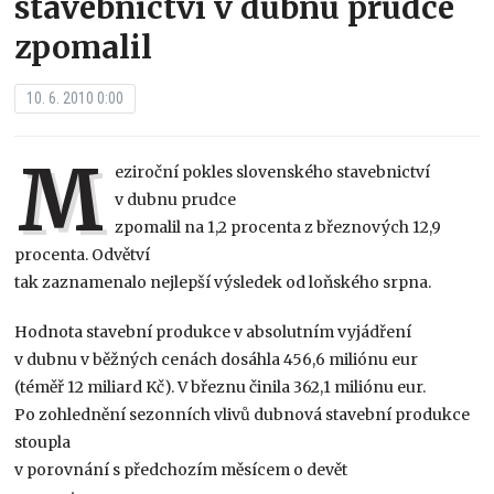
stavebnictví v dubnu prudce
zpomalil
10. 6. 2010 0:00
M
eziroční pokles slovenského stavebnictví
v dubnu prudce
zpomalil na 1,2 procenta z březnových 12,9
procenta. Odvětví
tak zaznamenalo nejlepší výsledek od loňského srpna.
Hodnota stavební produkce v absolutním vyjádření
v dubnu v běžných cenách dosáhla 456,6 miliónu eur
(téměř 12 miliard Kč). V březnu činila 362,1 miliónu eur.
Po zohlednění sezonních vlivů dubnová stavební produkce
stoupla
v porovnání s předchozím měsícem o devět