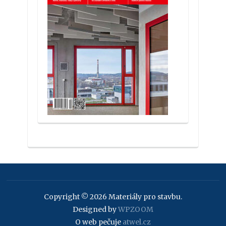
Copyright © 2026 Materiály pro stavbu.
Designed by
WPZOOM
O web pečuje
atwel.cz