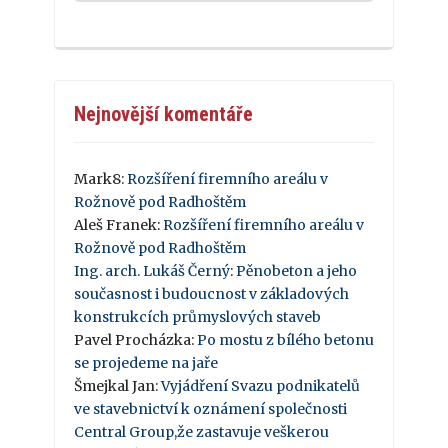
Nejnovější komentáře
Mark8
:
Rozšíření firemního areálu v
Rožnově pod Radhoštěm
Aleš Franek
:
Rozšíření firemního areálu v
Rožnově pod Radhoštěm
Ing. arch. Lukáš Černý
:
Pěnobeton a jeho
současnost i budoucnost v základových
konstrukcích průmyslových staveb
Pavel Procházka
:
Po mostu z bílého betonu
se projedeme na jaře
Šmejkal Jan
:
Vyjádření Svazu podnikatelů
ve stavebnictví k oznámení společnosti
Central Group,že zastavuje veškerou