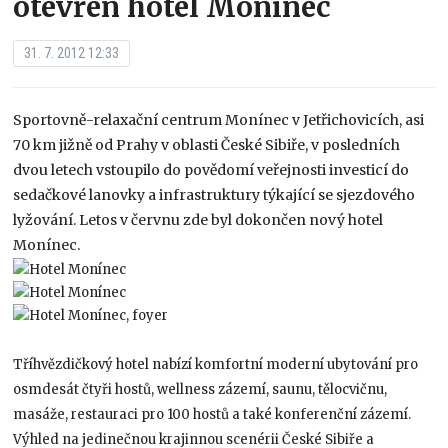
otevřen hotel Monínec
31. 7. 2012 12:33
Sportovně-relaxační centrum Monínec v Jetřichovicích, asi
70 km jižně od Prahy v oblasti České Sibiře, v posledních
dvou letech vstoupilo do povědomí veřejnosti investicí do
sedačkové lanovky a infrastruktury týkající se sjezdového
lyžování. Letos v červnu zde byl dokončen nový hotel
Monínec.
Tříhvězdičkový hotel nabízí komfortní moderní ubytování pro
osmdesát čtyři hostů, wellness zázemí, saunu, tělocvičnu,
masáže, restauraci pro 100 hostů a také konferenční zázemí.
Výhled na jedinečnou krajinnou scenérii České Sibiře a