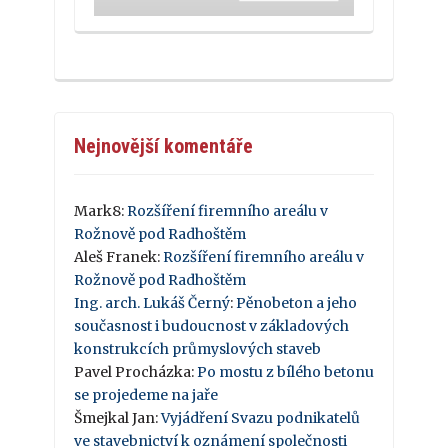
Nejnovější komentáře
Mark8
:
Rozšíření firemního areálu v
Rožnově pod Radhoštěm
Aleš Franek
:
Rozšíření firemního areálu v
Rožnově pod Radhoštěm
Ing. arch. Lukáš Černý
:
Pěnobeton a jeho
současnost i budoucnost v základových
konstrukcích průmyslových staveb
Pavel Procházka
:
Po mostu z bílého betonu
se projedeme na jaře
Šmejkal Jan
:
Vyjádření Svazu podnikatelů
ve stavebnictví k oznámení společnosti