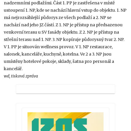
nadzemními podlažími. Část 1. PP je zastřešena v místě
ustoupení 1. NP, kde se nachází hlavní vstup do objektu. 1. NP
má nejrozsáhlejší půdorys ze všech podlaží a 2. NP se
nachází nad jeho JZ částí. Z 1. NP je přístup na předsazenou
venkovní terasu u SV fasády objektu. Z 2. NP je přístup na
střešní terasu nad 1. NP. 3. NP kopíruje půdorysný tvar 2. NP.
V 1. PP je situován wellness provoz. V 1. NP restaurace,
salonek, kanceláře, kuchyně, kotelna. Ve 2 a 3. NP jsou
umístěny hotelové pokoje, sklady, šatna pro personál a
kancelář.
wd, tisková zpráva