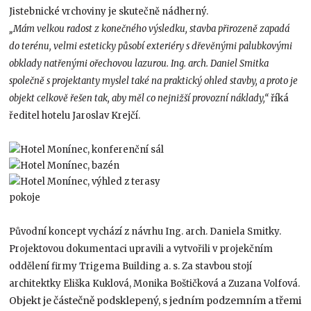
Jistebnické vrchoviny je skutečně nádherný.
„Mám velkou radost z konečného výsledku, stavba přirozeně zapadá
do terénu, velmi esteticky působí exteriéry s dřevěnými palubkovými
obklady natřenými ořechovou lazurou. Ing. arch. Daniel Smitka
společně s projektanty myslel také na praktický ohled stavby, a proto je
objekt celkově řešen tak, aby měl co nejnižší provozní náklady,“
říká
ředitel hotelu Jaroslav Krejčí.
Původní koncept vychází z návrhu Ing. arch. Daniela Smitky.
Projektovou dokumentaci upravili a vytvořili v projekčním
oddělení firmy Trigema Building a. s. Za stavbou stojí
architektky Eliška Kuklová, Monika Boštičková a Zuzana Volfová.
Objekt je částečně podsklepený, s jedním podzemním a třemi