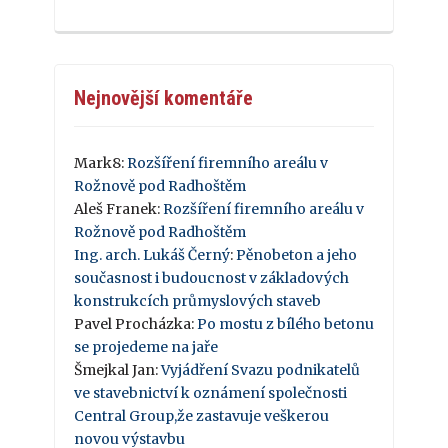
Nejnovější komentáře
Mark8
:
Rozšíření firemního areálu v
Rožnově pod Radhoštěm
Aleš Franek
:
Rozšíření firemního areálu v
Rožnově pod Radhoštěm
Ing. arch. Lukáš Černý
:
Pěnobeton a jeho
současnost i budoucnost v základových
konstrukcích průmyslových staveb
Pavel Procházka
:
Po mostu z bílého betonu
se projedeme na jaře
Šmejkal Jan
:
Vyjádření Svazu podnikatelů
ve stavebnictví k oznámení společnosti
Central Group,že zastavuje veškerou
novou výstavbu