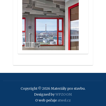
Copyright © 2026 Materiály pro stavbu.
Designed by
WPZOOM
O web pečuje
atwel.cz