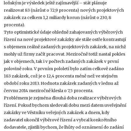
loňským je výsledek ještě zajímavější – stát plánuje
realizovat 83 (nárůst o 72,9 procenta) nových projektových
zakázek za celkem 1,2 miliardy korun (nárůst o 230, 8
procenta).
Tyto optimistické údaje ohledně zahajovaných výběrových
řízení na nové projektové zakázky ale stále ostře kontrastují
s objemem reálně zadaných projektových zakázek, na nichž
mohly už firmy začít pracovat. Meziročně totiž nastal pokles
jak v objemech, tak i v počtech zadaných zakázek v první
polovině roku. V prvním pololetí bylo zatím celkově zadáno
183 zakázek, což je o 12,4 procenta méně než ve stejném
období roku 2013. Hodnota zakázek zadaných v lednu až
červnu 2014 meziročně klesla o 7,5 procenta.
Problémem je zejména dlouhá doba realizace výběrových
řízení. Pokud bychom sledovali dobu mezi datem uveřejnění
zakázky ve Věstníku veřejných zakázek a dnem, kdy
zadavatel ukončil výběrové řízení a vybral konkrétního
dodavatele, zjistili bychom, že lhůty od oznámení do zadání