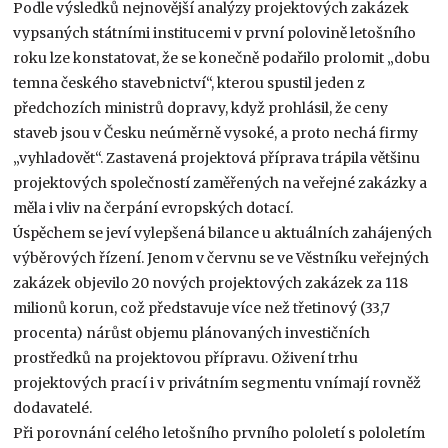
Podle výsledků nejnovější analýzy projektových zakázek
vypsaných státními institucemi v první polovině letošního
roku lze konstatovat, že se konečně podařilo prolomit „dobu
temna českého stavebnictví“, kterou spustil jeden z
předchozích ministrů dopravy, když prohlásil, že ceny
staveb jsou v Česku neúměrně vysoké, a proto nechá firmy
„vyhladovět“. Zastavená projektová příprava trápila většinu
projektových společností zaměřených na veřejné zakázky a
měla i vliv na čerpání evropských dotací.
Úspěchem se jeví vylepšená bilance u aktuálních zahájených
výběrových řízení. Jenom v červnu se ve Věstníku veřejných
zakázek objevilo 20 nových projektových zakázek za 118
milionů korun, což představuje více než třetinový (33,7
procenta) nárůst objemu plánovaných investičních
prostředků na projektovou přípravu. Oživení trhu
projektových prací i v privátním segmentu vnímají rovněž
dodavatelé.
Při porovnání celého letošního prvního pololetí s pololetím