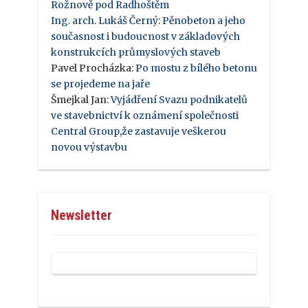
Rožnově pod Radhoštěm
Ing. arch. Lukáš Černý
:
Pěnobeton a jeho
současnost i budoucnost v základových
konstrukcích průmyslových staveb
Pavel Procházka
:
Po mostu z bílého betonu
se projedeme na jaře
Šmejkal Jan
:
Vyjádření Svazu podnikatelů
ve stavebnictví k oznámení společnosti
Central Group,že zastavuje veškerou
novou výstavbu
Newsletter