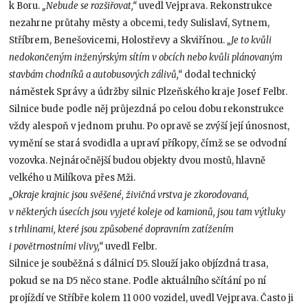
k Boru.
„Nebude se rozšiřovat,“
uvedl Vejprava. Rekonstrukce
nezahrne průtahy městy a obcemi, tedy Sulislaví, Sytnem,
Stříbrem, Benešovicemi, Holostřevy a Skviřínou.
„Je to kvůli
nedokončeným inženýrským sítím v obcích nebo kvůli plánovaným
stavbám chodníků a autobusových zálivů,“
dodal technický
náměstek Správy a údržby silnic Plzeňského kraje Josef Felbr.
Silnice bude podle něj průjezdná po celou dobu rekonstrukce
vždy alespoň v jednom pruhu. Po opravě se zvýší její únosnost,
vymění se stará svodidla a upraví příkopy, čímž se se odvodní
vozovka. Nejnáročnější budou objekty dvou mostů, hlavně
velkého u Milíkova přes Mži.
„Okraje krajnic jsou svěšené, živičná vrstva je zkorodovaná,
v některých úsecích jsou vyjeté koleje od kamionů, jsou tam výtluky
s trhlinami, které jsou způsobené dopravním zatížením
i povětrnostními vlivy,“
uvedl Felbr.
Silnice je souběžná s dálnicí D5. Slouží jako objízdná trasa,
pokud se na D5 něco stane. Podle aktuálního sčítání po ní
projíždí ve Stříbře kolem 11 000 vozidel, uvedl Vejprava. Často ji