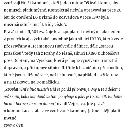
využívají řidiči kamionů, kteří jedou mimo D5 kvůli tomu, aby
nemuseli platit mýtné. Kompletně nebyla opravována přes 20
let; do otevření D5 z Plzně do Rozvadova v roce 1997 byla
mezinárodní silnicí I. třídy číslo 5.
Právě silnici II/605 zvažuje kraj zpoplatnit mýtným jako jeden
z prvních krajských tahů, podobně jako silnici II/203, která vede
přes Nýřany a Heřmanovu Huť vedle dálnice, dále „starou
pražskou“, tedy tah z Prahy do Plzně, silnici II/180 z Chotěšova
přes Dobřany na Vysokou, která je hojně využívána tranzitní
dopravou, a přístupové silnice II. třídy k hraničním přechodům,
které jsou zatížené více, než je únosné, například na Všeruby
a na Lískovou na Domažlicku.
„Zpoplatnění silnic nižších tříd se pořád připravuje. My si teď děláme
průzkum, kolik kamionů se tam pohybuje a jaký je to tranzit. Budeme
ho mít hotovo koncem dubna,“
uvedl Vejprava. Jde právě
o komunikace stále více využívané kamiony, jež nechtějí platit
mýtné.
zpráva ČTK