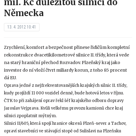
mil. Kč důležitou silnici do
Německa
13. 4. 2012 10:41
Zrychlení, komfort a bezpečnost přinese řidičům kompletní
rekonstrukce dvacetikilometrové silnice II. třídy, která vede
na starý hraniční přechod Rozvadov. Plzeňský kraj jako
investor do ní vloží čtvrt miliardy korun, z toho 85 procent
dá EU.
Oprava jedné z nejfrekventovanějších krajských silnic II. třídy,
kudy projíždí 11 000 vozidel denně, bude hotová letos v říjnu.
ČTK to při zahájení oprav řekl šéf krajského odboru dopravy
Jaroslav Vejprava. Kvůli velkému provozu kamionů chce kraj
silnici zpoplatnit mýtným.
Silnici II/605, která spojí hranice okresů Plzeň-sever a Tachov,
opraví stavebníci ve stávající stopě od Sulislavi na Plzeňsku