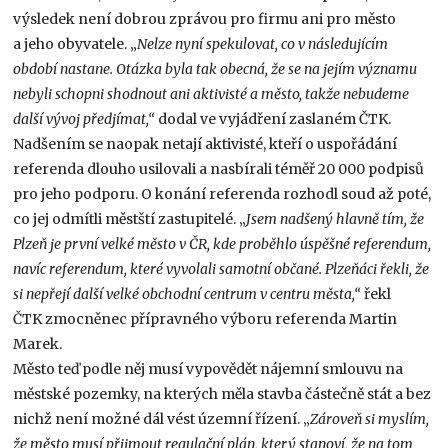
výsledek není dobrou zprávou pro firmu ani pro město
a jeho obyvatele. „
Nelze nyní spekulovat, co v následujícím
období nastane. Otázka byla tak obecná, že se na jejím významu
nebyli schopni shodnout ani aktivisté a město, takže nebudeme
další vývoj předjímat,“
dodal ve vyjádření zaslaném ČTK.
Nadšením se naopak netají aktivisté, kteří o uspořádání
referenda dlouho usilovali a nasbírali téměř 20 000 podpisů
pro jeho podporu. O konání referenda rozhodl soud až poté,
co jej odmítli městští zastupitelé. „
Jsem nadšený hlavně tím, že
Plzeň je první velké město v ČR, kde proběhlo úspěšné referendum,
navíc referendum, které vyvolali samotní občané. Plzeňáci řekli, že
si nepřejí další velké obchodní centrum v centru města,“
řekl
ČTK zmocněnec přípravného výboru referenda Martin
Marek.
Město teď podle něj musí vypovědět nájemní smlouvu na
městské pozemky, na kterých měla stavba částečně stát a bez
nichž není možné dál vést územní řízení. „
Zároveň si myslím,
že město musí přijmout regulační plán, který stanoví, že na tom