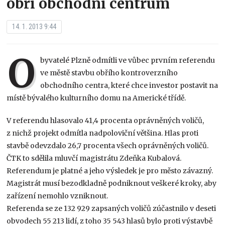
obří obchodní centrum
14. 1. 2013 9:44
O
byvatelé Plzně odmítli ve vůbec prvním referendu
ve městě stavbu obřího kontroverzního
obchodního centra, které chce investor postavit na
místě bývalého kulturního domu na Americké třídě.
V referendu hlasovalo 41,4 procenta oprávněných voličů,
z nichž projekt odmítla nadpoloviční většina. Hlas proti
stavbě odevzdalo 26,7 procenta všech oprávněných voličů.
ČTK to sdělila mluvčí magistrátu Zdeňka Kubalová.
Referendum je platné a jeho výsledek je pro město závazný.
Magistrát musí bezodkladně podniknout veškeré kroky, aby
zařízení nemohlo vzniknout.
Referenda se ze 132 929 zapsaných voličů zúčastnilo v deseti
obvodech 55 213 lidí, z toho 35 543 hlasů bylo proti výstavbě