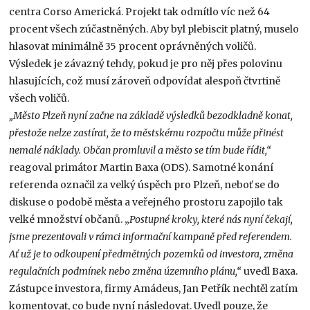
centra Corso Americká. Projekt tak odmítlo víc než 64
procent všech zúčastněných. Aby byl plebiscit platný, muselo
hlasovat minimálně 35 procent oprávněných voličů.
Výsledek je závazný tehdy, pokud je pro něj přes polovinu
hlasujících, což musí zároveň odpovídat alespoň čtvrtině
všech voličů.
„Město Plzeň nyní začne na základě výsledků bezodkladně konat,
přestože nelze zastírat, že to městskému rozpočtu může přinést
nemalé náklady. Občan promluvil a město se tím bude řídit,“
reagoval primátor Martin Baxa (ODS). Samotné konání
referenda označil za velký úspěch pro Plzeň, neboť se do
diskuse o podobě města a veřejného prostoru zapojilo tak
velké množství občanů. „
Postupné kroky, které nás nyní čekají,
jsme prezentovali v rámci informační kampaně před referendem.
Ať už je to odkoupení předmětných pozemků od investora, změna
regulačních podmínek nebo změna územního plánu,“
uvedl Baxa.
Zástupce investora, firmy Amádeus, Jan Petřík nechtěl zatím
komentovat, co bude nyní následovat. Uvedl pouze, že