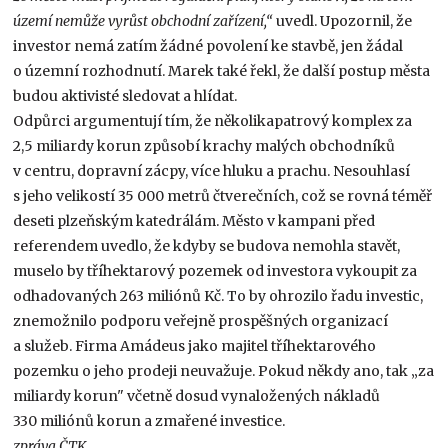
území nemůže vyrůst obchodní zařízení,“
uvedl. Upozornil, že
investor nemá zatím žádné povolení ke stavbě, jen žádal
o územní rozhodnutí. Marek také řekl, že další postup města
budou aktivisté sledovat a hlídat.
Odpůrci argumentují tím, že několikapatrový komplex za
2,5 miliardy korun způsobí krachy malých obchodníků
v centru, dopravní zácpy, více hluku a prachu. Nesouhlasí
s jeho velikostí 35 000 metrů čtverečních, což se rovná téměř
deseti plzeňským katedrálám. Město v kampani před
referendem uvedlo, že kdyby se budova nemohla stavět,
muselo by tříhektarový pozemek od investora vykoupit za
odhadovaných 263 miliónů Kč. To by ohrozilo řadu investic,
znemožnilo podporu veřejně prospěšných organizací
a služeb. Firma Amádeus jako majitel tříhektarového
pozemku o jeho prodeji neuvažuje. Pokud někdy ano, tak „za
miliardy korun" včetně dosud vynaložených nákladů
330 miliónů korun a zmařené investice.
zpráva ČTK