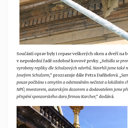
Součástí oprav byly i repase veškerých oken a dveří na bu
v neposlední řadě ozdobné kovové prvky.
„Svítidla se pr
vyrobeny repliky dle Schulzových návrhů. Navrhli jsme také n
Josefem Schulzem,“
prozrazuje dále Petra Daňhelová.
„Sam
pouze počítáno s omytím a odstraněním nečistot a lokálním c
NPÚ, investorem, autorským dozorem a dodavatelem jsme přis
přispění sponzorského daru firmou Karcher,“
dodává.