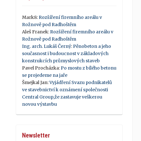
Mark8
:
Rozšíření firemního areálu v
Rožnově pod Radhoštěm
Aleš Franek
:
Rozšíření firemního areálu v
Rožnově pod Radhoštěm
Ing. arch. Lukáš Černý
:
Pěnobeton a jeho
současnost i budoucnost v základových
konstrukcích průmyslových staveb
Pavel Procházka
:
Po mostu z bílého betonu
se projedeme na jaře
Šmejkal Jan
:
Vyjádření Svazu podnikatelů
ve stavebnictví k oznámení společnosti
Central Group,že zastavuje veškerou
novou výstavbu
Newsletter