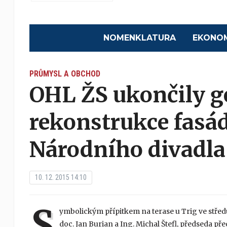
NOMENKLATURA
EKONO
PRŮMYSL A OBCHOD
OHL ŽS ukončily g
rekonstrukce fasá
Národního divadla
10. 12. 2015 14:10
S
ymbolickým přípitkem na terase u Trig ve středu
doc. Jan Burian a Ing. Michal Štefl, předseda p