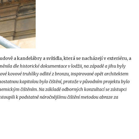
dově a kandelábry a svítidla, která se nacházejí v exteriéru, a
oměnila dle historické dokumentace v lodžii, na západě a jihu byly
ové kovové truhlíky odlité z bronzu, inspirované opět architektem
ostatnou kapitolou bylo čištění, protože v původním projektu bylo
hemickým čištěním. Na základě odborných konzultací se zástupci
toupili k podstatně náročnějšímu čištění metodou abraze za