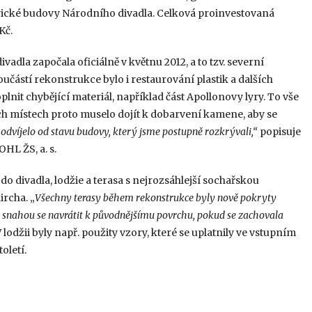
orické budovy Národního divadla. Celková proinvestovaná
Kč.
dla započala oficiálně v květnu 2012, a to tzv. severní
oučástí rekonstrukce bylo i restaurování plastik a dalších
nit chybějící materiál, například část Apollonovy lyry. To vše
h místech proto muselo dojít k dobarvení kamene, aby se
 odvíjelo od stavu budovy, který jsme postupně rozkrývali,“
popisuje
HL ŽS, a. s.
do divadla, lodžie a terasa s nejrozsáhlejší sochařskou
rcha. „
Všechny terasy během rekonstrukce byly nově pokryty
ylo snahou se navrátit k původnějšímu povrchu, pokud se zachovala
odžii byly např. použity vzory, které se uplatnily ve vstupním
oletí.