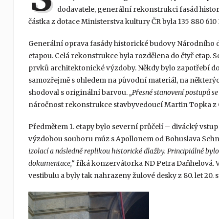
dodavatele, generální rekonstrukci fasád hist
částka z dotace Ministerstva kultury ČR byla 135 880 610 
Generální oprava fasády historické budovy Národního diva
etapou. Celá rekonstrukce byla rozdělena do čtyř etap. S
prvků architektonické výzdoby. Někdy bylo zapotřebí dopl
samozřejmě s ohledem na původní materiál, na některýc
shodoval s originální barvou.
„Přesné stanovení postupů se
náročnost rekonstrukce stavbyvedoucí Martin Topka z O
Předmětem 1. etapy bylo severní průčelí – divácký vstup 
výzdobou souboru múz s Apollonem od Bohuslava Schni
izolací a následně replikou historické dlažby. Principiálně b
dokumentace,“
říká konzervátorka ND Petra Daňhelová. V l
vestibulu a byly tak nahrazeny žulové desky z 80. let 20. st