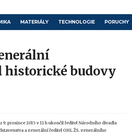
MIKA
MATERIÁLY
TECHNOLOGIE
PORUCHY
enerální
d historické budovy
 9. prosince 2015 v 11 h ukončil ředitel Národního divadla
ředstavenstva a generální ředitel OHL ŽS, generálního