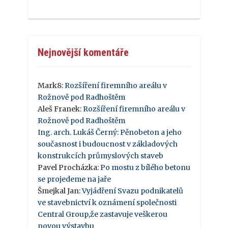
Nejnovější komentáře
Mark8
:
Rozšíření firemního areálu v
Rožnově pod Radhoštěm
Aleš Franek
:
Rozšíření firemního areálu v
Rožnově pod Radhoštěm
Ing. arch. Lukáš Černý
:
Pěnobeton a jeho
současnost i budoucnost v základových
konstrukcích průmyslových staveb
Pavel Procházka
:
Po mostu z bílého betonu
se projedeme na jaře
Šmejkal Jan
:
Vyjádření Svazu podnikatelů
ve stavebnictví k oznámení společnosti
Central Group,že zastavuje veškerou
novou výstavbu