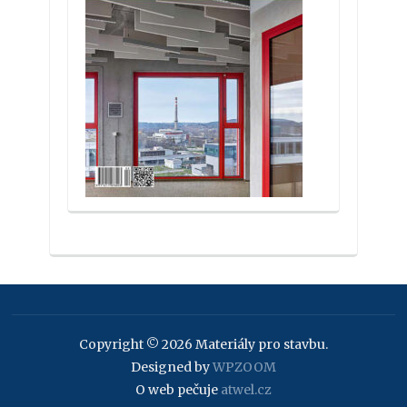
Copyright © 2026 Materiály pro stavbu.
Designed by
WPZOOM
O web pečuje
atwel.cz