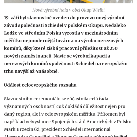
Nová výrobní hala v obci Okup Wielki
19. září byl slavnostně uveden do provozu nový výrobní
závod společnosti Schiedel v polském Okupu. Nedaleko
Lodže ve středním Polsku vyrostla v mezinárodním
měřítku nejmodernější továrna na výrobu nerezových
komínů, díky které získá pracovní příležitost až 250
nových zaměstnanců. Navíc se výrobní kapacita
nerezových komínů společnosti Schiedel na evropském
trhu navýší až 4násobně.
Událost celoevropského rozsahu
Slavnostního ceremoniálu se zúčastnila celá řada
významných osobností, což dokládá důležitost nejen pro
daný region, ale i v celoevropském měřítku. Přítomen byl
například velvyslanec Spojených států Amerických v Polsku
Mark Brzezinski, prezident Schiedel International