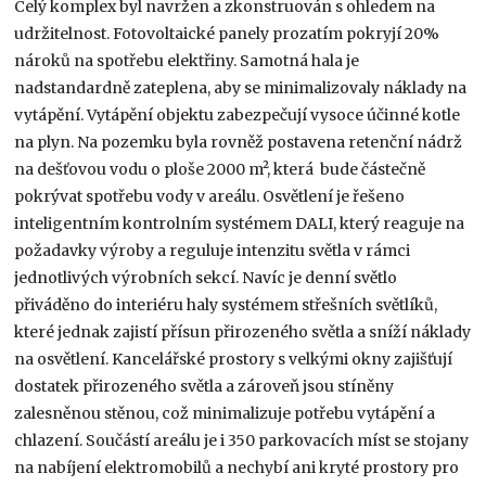
Celý komplex byl navržen a zkonstruován s ohledem na
udržitelnost. Fotovoltaické panely prozatím pokryjí 20%
nároků na spotřebu elektřiny. Samotná hala je
nadstandardně zateplena, aby se minimalizovaly náklady na
vytápění. Vytápění objektu zabezpečují vysoce účinné kotle
na plyn. Na pozemku byla rovněž postavena retenční nádrž
na dešťovou vodu o ploše 2000 m², která bude částečně
pokrývat spotřebu vody v areálu. Osvětlení je řešeno
inteligentním kontrolním systémem DALI, který reaguje na
požadavky výroby a reguluje intenzitu světla v rámci
jednotlivých výrobních sekcí. Navíc je denní světlo
přiváděno do interiéru haly systémem střešních světlíků,
které jednak zajistí přísun přirozeného světla a sníží náklady
na osvětlení. Kancelářské prostory s velkými okny zajišťují
dostatek přirozeného světla a zároveň jsou stíněny
zalesněnou stěnou, což minimalizuje potřebu vytápění a
chlazení. Součástí areálu je i 350 parkovacích míst se stojany
na nabíjení elektromobilů a nechybí ani kryté prostory pro