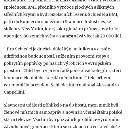
Alessandro Cappellini a Thomas Casparie, výkonný ředitel
společnosti BMI, předního výrobce plochých a šikmých
střešních krytin a hydroizolačních řešení. Schiedel a BMI,
patří do koncernu společnosti Standard Industries, se
sídlem v New Yorku, který jako globální průmyslový hráč
operuje v 80 zemích světa a zaměstnává více jak 20 000 lidí.
“ Pro Schiedel je dnešek důležitým milníkem v cestě za
udržitelnou budoucností, snížením provozní stopy a
pokrytím poptávky po našich výrobcích v evropském
prostoru. Chtěl bych v první řadě poděkovat kolegům, kteří
tento projekt dotáhli ke zdárnému konci,“ řekl během
ceremoniálu prezident Schiedel International Alessandro
Cappellini.
Slavnostní události přihlíželo na 60 hostů, mezi nimiž byli
členové místních samospráv a novináři včetně štábu polské
státní televize. Všichni byli přizváni k prohlídce výrobního
závodu nové generace, která se rozkládá na celkové ploše