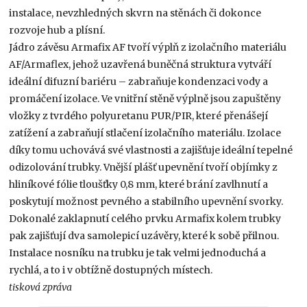
instalace, nevzhledných skvrn na stěnách či dokonce
rozvoje hub a plísní.
Jádro závěsu Armafix AF tvoří výplň z izolačního materiálu
AF/Armaflex, jehož uzavřená buněčná struktura vytváří
ideální difuzní bariéru – zabraňuje kondenzaci vody a
promáčení izolace. Ve vnitřní stěně výplně jsou zapuštěny
vložky z tvrdého polyuretanu PUR/PIR, které přenášejí
zatížení a zabraňují stlačení izolačního materiálu. Izolace
díky tomu uchovává své vlastnosti a zajišťuje ideální tepelné
odizolování trubky. Vnější plášť upevnění tvoří objímky z
hliníkové fólie tloušťky 0,8 mm, které brání zavlhnutí a
poskytují možnost pevného a stabilního upevnění svorky.
Dokonalé zaklapnutí celého prvku Armafix kolem trubky
pak zajišťují dva samolepicí uzávěry, které k sobě přilnou.
Instalace nosníku na trubku je tak velmi jednoduchá a
rychlá, a to i v obtížně dostupných místech.
tisková zpráva