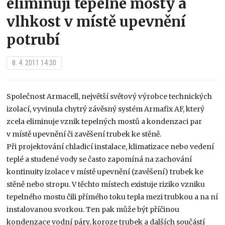
eliminují tepelné mosty a
vlhkost v místě upevnění
potrubí
8. 4. 2011 14:30
Společnost Armacell, největší světový výrobce technických
izolací, vyvinula chytrý závěsný systém Armafix AF, který
zcela eliminuje vznik tepelných mostů a kondenzaci par
v místě upevnění či zavěšení trubek ke stěně.
Při projektování chladicí instalace, klimatizace nebo vedení
teplé a studené vody se často zapomíná na zachování
kontinuity izolace v místě upevnění (zavěšení) trubek ke
stěně nebo stropu. V těchto místech existuje riziko vzniku
tepelného mostu čili přímého toku tepla mezi trubkou a na ní
instalovanou svorkou. Ten pak může být příčinou
kondenzace vodní páry, koroze trubek a dalších součástí