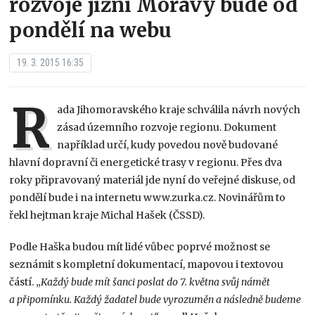
rozvoje jižní Moravy bude od
pondělí na webu
19. 3. 2015 16:35
R
ada Jihomoravského kraje schválila návrh nových
zásad územního rozvoje regionu. Dokument
například určí, kudy povedou nově budované
hlavní dopravní či energetické trasy v regionu. Přes dva
roky připravovaný materiál jde nyní do veřejné diskuse, od
pondělí bude i na internetu www.zurka.cz. Novinářům to
řekl hejtman kraje Michal Hašek (ČSSD).
Podle Haška budou mít lidé vůbec poprvé možnost se
seznámit s kompletní dokumentací, mapovou i textovou
částí. „
Každý bude mít šanci poslat do 7. května svůj námět
a připomínku. Každý žadatel bude vyrozuměn a následně budeme