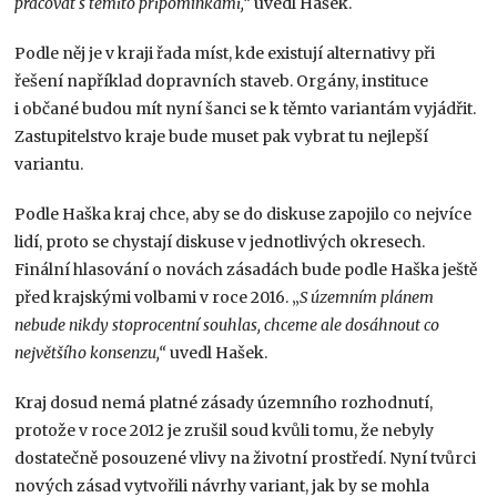
pracovat s těmito připomínkami,“
uvedl Hašek.
Podle něj je v kraji řada míst, kde existují alternativy při
řešení například dopravních staveb. Orgány, instituce
i občané budou mít nyní šanci se k těmto variantám vyjádřit.
Zastupitelstvo kraje bude muset pak vybrat tu nejlepší
variantu.
Podle Haška kraj chce, aby se do diskuse zapojilo co nejvíce
lidí, proto se chystají diskuse v jednotlivých okresech.
Finální hlasování o novách zásadách bude podle Haška ještě
před krajskými volbami v roce 2016. „
S územním plánem
nebude nikdy stoprocentní souhlas, chceme ale dosáhnout co
největšího konsenzu,“
uvedl Hašek.
Kraj dosud nemá platné zásady územního rozhodnutí,
protože v roce 2012 je zrušil soud kvůli tomu, že nebyly
dostatečně posouzené vlivy na životní prostředí. Nyní tvůrci
nových zásad vytvořili návrhy variant, jak by se mohla