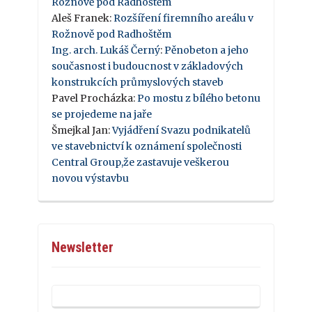
Rožnově pod Radhoštěm
Aleš Franek
:
Rozšíření firemního areálu v
Rožnově pod Radhoštěm
Ing. arch. Lukáš Černý
:
Pěnobeton a jeho
současnost i budoucnost v základových
konstrukcích průmyslových staveb
Pavel Procházka
:
Po mostu z bílého betonu
se projedeme na jaře
Šmejkal Jan
:
Vyjádření Svazu podnikatelů
ve stavebnictví k oznámení společnosti
Central Group,že zastavuje veškerou
novou výstavbu
Newsletter