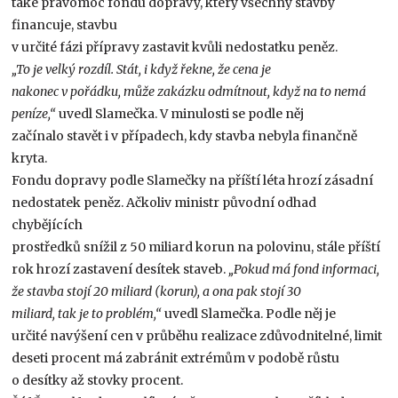
také pravomoc fondu dopravy, který všechny stavby
financuje, stavbu
v určité fázi přípravy zastavit kvůli nedostatku peněz.
„To je velký rozdíl. Stát, i když řekne, že cena je
nakonec v pořádku, může zakázku odmítnout, když na to nemá
peníze,“
uvedl Slamečka. V minulosti se podle něj
začínalo stavět i v případech, kdy stavba nebyla finančně
kryta.
Fondu dopravy podle Slamečky na příští léta hrozí zásadní
nedostatek peněz. Ačkoliv ministr původní odhad
chybějících
prostředků snížil z 50 miliard korun na polovinu, stále příští
rok hrozí zastavení desítek staveb.
„Pokud má fond informaci,
že stavba stojí 20 miliard (korun), a ona pak stojí 30
miliard, tak je to problém,“
uvedl Slamečka. Podle něj je
určité navýšení cen v průběhu realizace zdůvodnitelné, limit
deseti procent má zabránit extrémům v podobě růstu
o desítky až stovky procent.