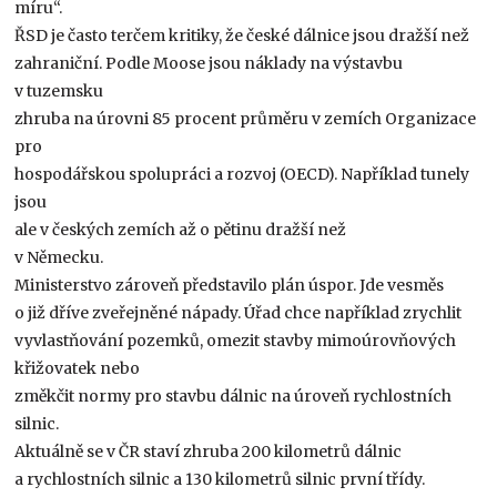
míru“.
ŘSD je často terčem kritiky, že české dálnice jsou dražší než
zahraniční. Podle Moose jsou náklady na výstavbu
v tuzemsku
zhruba na úrovni 85 procent průměru v zemích Organizace
pro
hospodářskou spolupráci a rozvoj (OECD). Například tunely
jsou
ale v českých zemích až o pětinu dražší než
v Německu.
Ministerstvo zároveň představilo plán úspor. Jde vesměs
o již dříve zveřejněné nápady. Úřad chce například zrychlit
vyvlastňování pozemků, omezit stavby mimoúrovňových
křižovatek nebo
změkčit normy pro stavbu dálnic na úroveň rychlostních
silnic.
Aktuálně se v ČR staví zhruba 200 kilometrů dálnic
a rychlostních silnic a 130 kilometrů silnic první třídy.