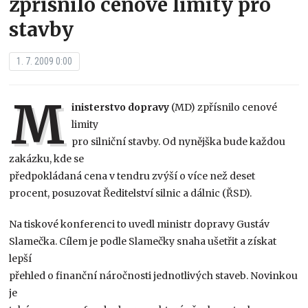
zpřísnilo cenové limity pro
stavby
1. 7. 2009 0:00
M
inisterstvo dopravy
(MD) zpřísnilo cenové
limity
pro silniční stavby. Od nynějška bude každou
zakázku, kde se
předpokládaná cena v tendru zvýší o více než deset
procent, posuzovat Ředitelství silnic a dálnic (ŘSD).
Na tiskové konferenci to uvedl ministr dopravy Gustáv
Slamečka. Cílem je podle Slamečky snaha ušetřit a získat
lepší
přehled o finanční náročnosti jednotlivých staveb. Novinkou
je