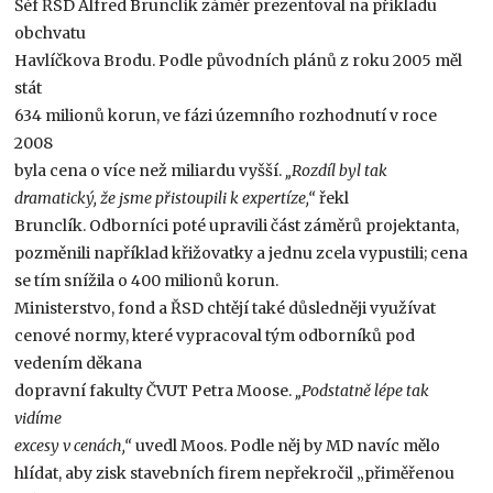
Šéf ŘSD Alfred Brunclík záměr prezentoval na příkladu
obchvatu
Havlíčkova Brodu. Podle původních plánů z roku 2005 měl
stát
634 milionů korun, ve fázi územního rozhodnutí v roce
2008
byla cena o více než miliardu vyšší.
„Rozdíl byl tak
dramatický, že jsme přistoupili k expertíze,“
řekl
Brunclík. Odborníci poté upravili část záměrů projektanta,
pozměnili například křižovatky a jednu zcela vypustili; cena
se tím snížila o 400 milionů korun.
Ministerstvo, fond a ŘSD chtějí také důsledněji využívat
cenové normy, které vypracoval tým odborníků pod
vedením děkana
dopravní fakulty ČVUT Petra Moose.
„Podstatně lépe tak
vidíme
excesy v cenách,“
uvedl Moos. Podle něj by MD navíc mělo
hlídat, aby zisk stavebních firem nepřekročil „přiměřenou