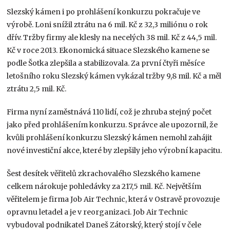
Slezský kámen i po prohlášení konkurzu pokračuje ve
výrobě. Loni snížil ztrátu na 6 mil. Kč z 32,3 miliónu o rok
dřív. Tržby firmy ale klesly na necelých 38 mil. Kč z 44,5 mil.
Kč v roce 2013. Ekonomická situace Slezského kamene se
podle Šotka zlepšila a stabilizovala. Za první čtyři měsíce
letošního roku Slezský kámen vykázal tržby 9,8 mil. Kč a měl
ztrátu 2,5 mil. Kč.
Firma nyní zaměstnává 110 lidí, což je zhruba stejný počet
jako před prohlášením konkurzu. Správce ale upozornil, že
kvůli prohlášení konkurzu Slezský kámen nemohl zahájit
nové investiční akce, které by zlepšily jeho výrobní kapacitu.
Šest desítek věřitelů zkrachovalého Slezského kamene
celkem nárokuje pohledávky za 217,5 mil. Kč. Největším
věřitelem je firma Job Air Technic, která v Ostravě provozuje
opravnu letadel a je v reorganizaci. Job Air Technic
vybudoval podnikatel Daneš Zátorský, který stojí v čele