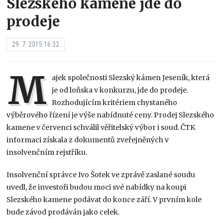
Slezského kamene jde do
prodeje
29. 7. 2015 16:32
M
ajek společnosti Slezský kámen Jeseník, která
je od loňska v konkurzu, jde do prodeje.
Rozhodujícím kritériem chystaného
výběrového řízení je výše nabídnuté ceny. Prodej Slezského
kamene v červenci schválil věřitelský výbor i soud. ČTK
informaci získala z dokumentů zveřejněných v
insolvenčním rejstříku.
Insolvenční správce Ivo Šotek ve zprávě zaslané soudu
uvedl, že investoři budou moci své nabídky na koupi
Slezského kamene podávat do konce září. V prvním kole
bude závod prodáván jako celek.