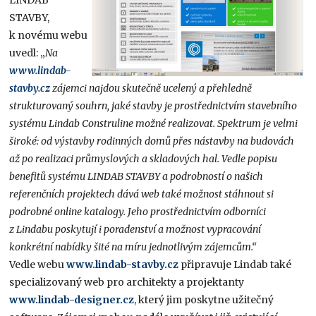
STAVBY,
k novému webu
uvedl: „
Na
www.lindab-
stavby.cz
zájemci najdou skutečně ucelený a přehledně
strukturovaný souhrn, jaké stavby je prostřednictvím stavebního
systému Lindab Construline možné realizovat. Spektrum je velmi
široké: od výstavby rodinných domů přes nástavby na budovách
až po realizaci průmyslových a skladových hal. Vedle popisu
benefitů systému LINDAB STAVBY a podrobností o našich
referenčních projektech dává web také možnost stáhnout si
podrobné online katalogy. Jeho prostřednictvím odborníci
z Lindabu poskytují i poradenství a možnost vypracování
konkrétní nabídky šité na míru jednotlivým zájemcům.“
Vedle webu
www.lindab-stavby.cz
připravuje Lindab také
specializovaný web pro architekty a projektanty
www.lindab-designer.cz
, který jim poskytne užitečný