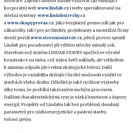
software. Zájemci mohou nadále využívat i již existující
korporátní web
www.lindab.cz
i weby specializované na
střešní systémy:
www.lindabstrechy.cz
a
www.okapyprovas.cz
. Jako bezplatný pomocník jak pro
zákazníky, tak i pro architekty, projektanty a montážní firmy
slouží portál
www.stresniasistent.cz
, jehož provoz spustil
Lindab pro poradenství při výběru střechy minulý rok.
Stavebnicový systém LINDAB STAVBY spočívá ve výrobě
konstrukce na míru, což nejen šetří náklady, ale vzhledem
k minimu odpadu jde i velmi ekologické řešení. Další
výhodou je variabilita skýtající široké možnosti využití ve
stavbách všeho druhu. Důležitá je také rychlost výstavby
díky tomu, že probíhá takzvaným suchým procesem.
Dalšími charakteristickými rysy je nízká hmotnost a úspory
energií. Projekty od Lindabu tak bez problémů dosahují
parametrů pro nízkoenergetické a pasivní stavby.
tisková zpráva