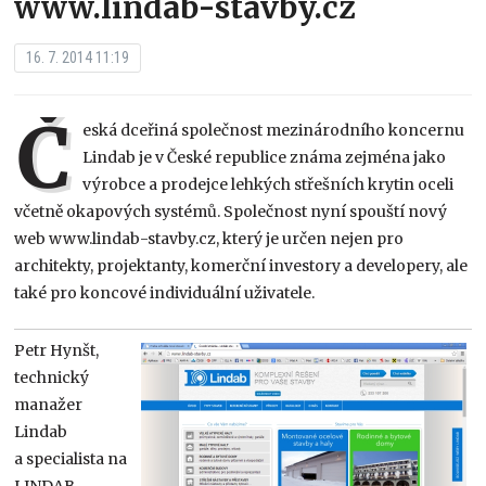
www.lindab-stavby.cz
16. 7. 2014 11:19
Č
eská dceřiná společnost mezinárodního koncernu
Lindab je v České republice známa zejména jako
výrobce a prodejce lehkých střešních krytin oceli
včetně okapových systémů. Společnost nyní spouští nový
web www.lindab-stavby.cz, který je určen nejen pro
architekty, projektanty, komerční investory a developery, ale
také pro koncové individuální uživatele.
Petr Hynšt,
technický
manažer
Lindab
a specialista na
LINDAB