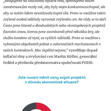
„Reagujeme na současnou inflační vlnu, upravujeme našim
zaměstnancům mzdy tak, aby byly nejen konkurenceschopné, ale
aby se našim lidem nesnižovala kupní síla. Proto se snažíme takto
zvýšené osobní náklady vyrovnat zvýšením cen. Ne vždy se to daří.
Často jsme hlavně u dlouhodobých nebo vícestupňových projektů
fixováni cenou, kterou jsme zasmluvnili před několika lety, ale
služ­bu konáme až nyní, za vyšších nákladů. Proto se snažíme s
vybranými objednateli jednat o valorizačních mechanismech v
našich kontraktech. Moc úspěšní nejsme,“
vysvětluje dopad
inflační vlny a zvyšování cen Martin Höfler, generální
ředitel a předseda představenstva společnosti PUDIS.