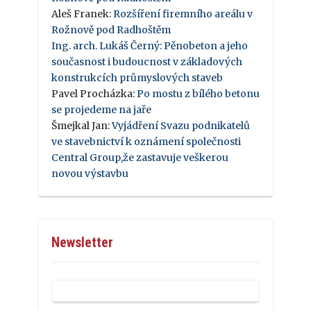
Aleš Franek
:
Rozšíření firemního areálu v
Rožnově pod Radhoštěm
Ing. arch. Lukáš Černý
:
Pěnobeton a jeho
současnost i budoucnost v základových
konstrukcích průmyslových staveb
Pavel Procházka
:
Po mostu z bílého betonu
se projedeme na jaře
Šmejkal Jan
:
Vyjádření Svazu podnikatelů
ve stavebnictví k oznámení společnosti
Central Group,že zastavuje veškerou
novou výstavbu
Newsletter