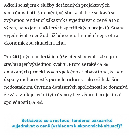
Ačkoli se zájem o služby dotázaných projektových
společností příliš nemění, většina z nich se setkává se
zvýšenou tendencí zákazníka vyjednávat o ceně, a to u
všech, nebo jen u některých specifických projektů. Snaha
vyjednávat o ceně odráží obecnou finanční nejistotu a
ekonomickou situaci na trhu.
Použití jiných materiálů může představovat riziko pro
stavbu a její výslednou kvalitu. Proto se také 44 %
dotázaných projektových společností obává toho, že tyto
úspory mohou vést k poruchám konstrukce či k dalším
nedostatkům. Čtvrtina dotázaných společností se domnívá,
že zákazník provádí tyto úspory bez vědomí projektové
společnosti (24 %).