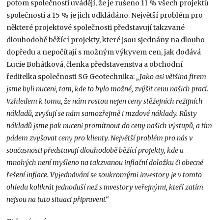
potom společnosti uvádějí, že je rušeno 11 % všech projektů
společnosti a 15 % je jich odkládáno. Největší problém pro
některé projektové společnosti představují takzvané
dlouhodobě běžící projekty, které jsou sjednány na dlouho
dopředu a nepočítají s možným výkyvem cen, jak dodává
Lucie Bohátková, členka představenstva a obchodní
ředitelka společnosti SG Geotechnika:
„Jako asi většina firem
jsme byli nuceni, tam, kde to bylo možné, zvýšit cenu našich prací.
Vzhledem k tomu, že nám rostou nejen ceny stěžejních režijních
nákladů, zvyšují se nám samozřejmě i mzdové náklady. Růsty
nákladů jsme pak nuceni promítnout do ceny našich výstupů, a tím
pádem zvyšovat ceny pro klienty. Největší problém pro nás v
současnosti představují dlouhodobě běžící projekty, kde u
mnohých není myšleno na takzvanou inflační doložku či obecné
řešení inflace. Vyjednávání se soukromými investory je v tomto
ohledu kolikrát jednoduší než s investory veřejnými, kteří zatím
nejsou na tuto situaci připraveni.“