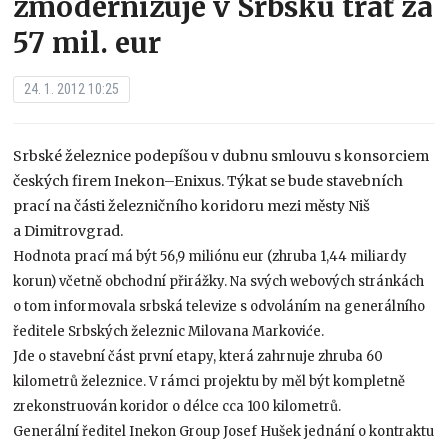
zmodernizuje v Srbsku trať za
57 mil. eur
24. 1. 2012 10:25
Srbské železnice podepíšou v dubnu smlouvu s konsorciem
českých firem Inekon–Enixus. Týkat se bude stavebních
prací na části železničního koridoru mezi městy Niš
a Dimitrovgrad.
Hodnota prací má být 56,9 miliónu eur (zhruba 1,44 miliardy
korun) včetně obchodní přirážky. Na svých webových stránkách
o tom informovala srbská televize s odvoláním na generálního
ředitele Srbských železnic Milovana Markoviće.
Jde o stavební část první etapy, která zahrnuje zhruba 60
kilometrů železnice. V rámci projektu by měl být kompletně
zrekonstruován koridor o délce cca 100 kilometrů.
Generální ředitel Inekon Group Josef Hušek jednání o kontraktu