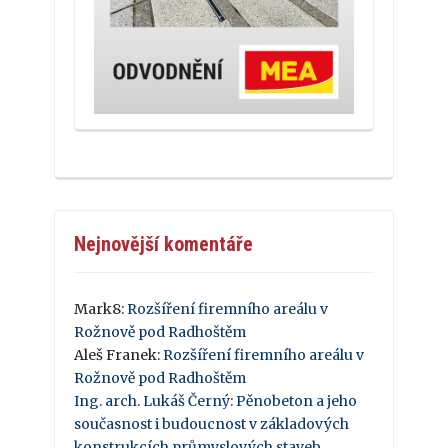
Nejnovější komentáře
Mark8
:
Rozšíření firemního areálu v
Rožnově pod Radhoštěm
Aleš Franek
:
Rozšíření firemního areálu v
Rožnově pod Radhoštěm
Ing. arch. Lukáš Černý
:
Pěnobeton a jeho
současnost i budoucnost v základových
konstrukcích průmyslových staveb