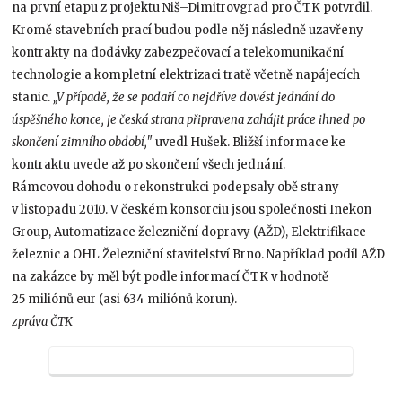
na první etapu z projektu Niš–Dimitrovgrad pro ČTK potvrdil.
Kromě stavebních prací budou podle něj následně uzavřeny
kontrakty na dodávky zabezpečovací a telekomunikační
technologie a kompletní elektrizaci tratě včetně napájecích
stanic.
„V případě, že se podaří co nejdříve dovést jednání do
úspěšného konce, je česká strana připravena zahájit práce ihned po
skončení zimního období,"
uvedl Hušek. Bližší informace ke
kontraktu uvede až po skončení všech jednání.
Rámcovou dohodu o rekonstrukci podepsaly obě strany
v listopadu 2010. V českém konsorciu jsou společnosti Inekon
Group, Automatizace železniční dopravy (AŽD), Elektrifikace
železnic a OHL Železniční stavitelství Brno. Například podíl AŽD
na zakázce by měl být podle informací ČTK v hodnotě
25 miliónů eur (asi 634 miliónů korun).
zpráva ČTK