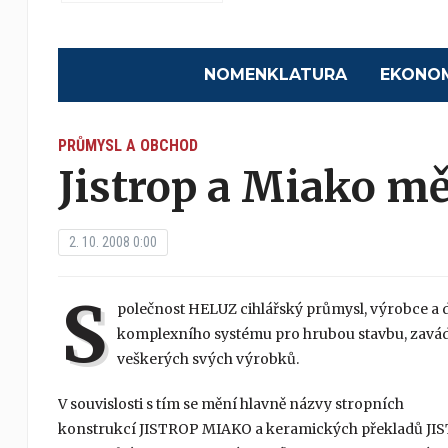
NOMENKLATURA
EKONO
PRŮMYSL A OBCHOD
Jistrop a Miako m
2. 10. 2008 0:00
S
polečnost HELUZ cihlářský průmysl, výrobce a 
komplexního systému pro hrubou stavbu, zavá
veškerých svých výrobků.
V souvislosti s tím se mění hlavně názvy stropních
konstrukcí JISTROP MIAKO a keramických překladů JI