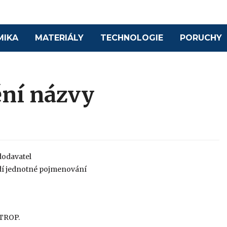
MIKA
MATERIÁLY
TECHNOLOGIE
PORUCHY
ění názvy
dodavatel
dí jednotné pojmenování
STROP.