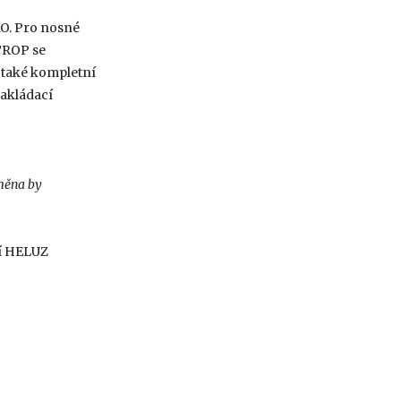
O. Pro nosné
TROP se
 také kompletní
zakládací
ěna by
ní HELUZ