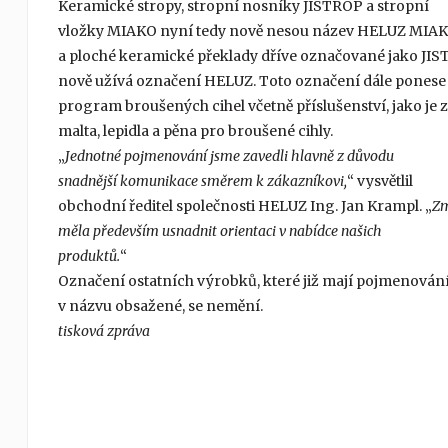
Keramické stropy, stropní nosníky JISTROP a stropní
vložky MIAKO nyní tedy nově nesou název HELUZ MIAK
a ploché keramické překlady dříve označované jako JIS
nově užívá označení HELUZ. Toto označení dále ponese
program broušených cihel včetně příslušenství, jako je 
malta, lepidla a pěna pro broušené cihly.
„
Jednotné pojmenování jsme zavedli hlavně z důvodu
snadnější komunikace směrem k zákazníkovi,
“ vysvětlil
obchodní ředitel společnosti HELUZ Ing. Jan Krampl. „
Zm
měla především usnadnit orientaci v nabídce našich
produktů.
“
Označení ostatních výrobků, které již mají pojmenová
v názvu obsažené, se nemění.
tisková zpráva