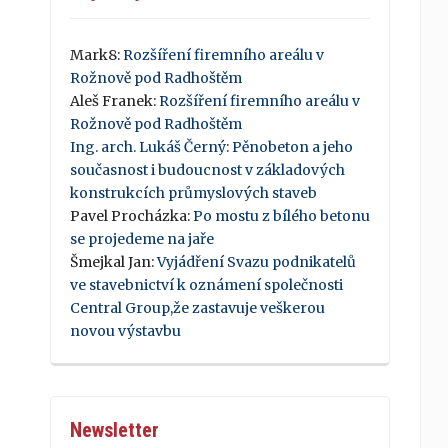
Mark8
:
Rozšíření firemního areálu v
Rožnově pod Radhoštěm
Aleš Franek
:
Rozšíření firemního areálu v
Rožnově pod Radhoštěm
Ing. arch. Lukáš Černý
:
Pěnobeton a jeho
současnost i budoucnost v základových
konstrukcích průmyslových staveb
Pavel Procházka
:
Po mostu z bílého betonu
se projedeme na jaře
Šmejkal Jan
:
Vyjádření Svazu podnikatelů
ve stavebnictví k oznámení společnosti
Central Group,že zastavuje veškerou
novou výstavbu
Newsletter