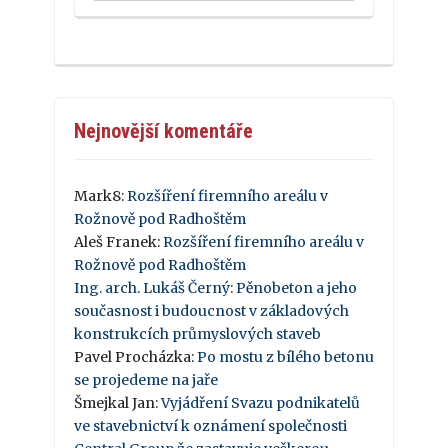
Nejnovější komentáře
Mark8
:
Rozšíření firemního areálu v
Rožnově pod Radhoštěm
Aleš Franek
:
Rozšíření firemního areálu v
Rožnově pod Radhoštěm
Ing. arch. Lukáš Černý
:
Pěnobeton a jeho
současnost i budoucnost v základových
konstrukcích průmyslových staveb
Pavel Procházka
:
Po mostu z bílého betonu
se projedeme na jaře
Šmejkal Jan
:
Vyjádření Svazu podnikatelů
ve stavebnictví k oznámení společnosti