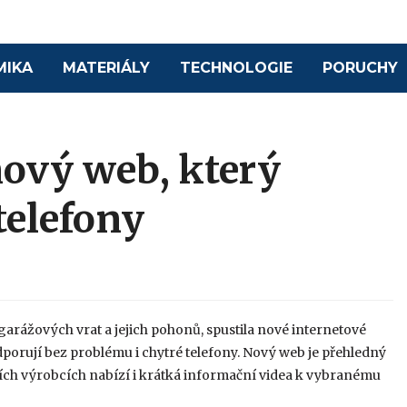
MIKA
MATERIÁLY
TECHNOLOGIE
PORUCHY
ový web, který
telefony
rážových vrat a jejich pohonů, spustila nové internetové
odporují bez problému i chytré telefony. Nový web je přehledný
ích výrobcích nabízí i krátká informační videa k vybranému