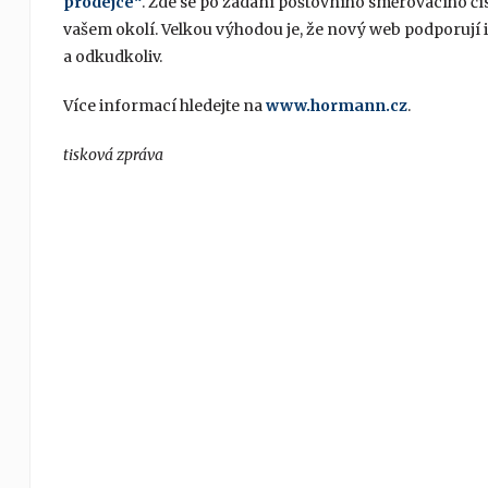
prodejce“
. Zde se po zadání poštovního směrovacího čí
vašem okolí. Velkou výhodou je, že nový web podporují i 
a odkudkoliv.
Více informací hledejte na
www.hormann.cz
.
tisková zpráva