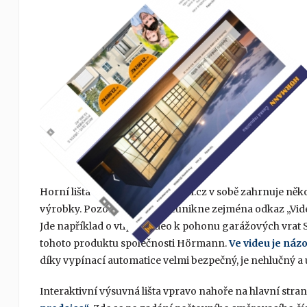
Horní lišta webu www.hormann.cz v sobě zahrnuje někol
výrobky. Pozornosti však neunikne zejména odkaz „Videa
Jde například o vtipné video k pohonu garážových vrat
tohoto produktu společnosti Hörmann.
Ve videu je náz
díky vypínací automatice velmi bezpečný, je nehlučný 
Interaktivní výsuvná lišta vpravo nahoře na hlavní str