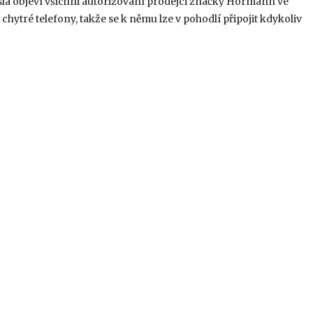
sla objeví všichni autorizovaní prodejci značky Hörmann ve
chytré telefony, takže se k němu lze v pohodlí připojit kdykoliv