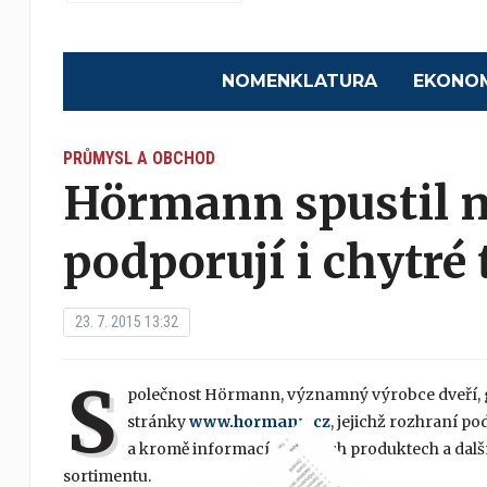
NOMENKLATURA
EKONO
PRŮMYSL A OBCHOD
Hörmann spustil n
podporují i chytré 
23. 7. 2015 13:32
S
polečnost Hörmann, významný výrobce dveří, ga
stránky
www.hormann.cz
, jejichž rozhraní p
a kromě informací o akčních produktech a dalš
sortimentu.