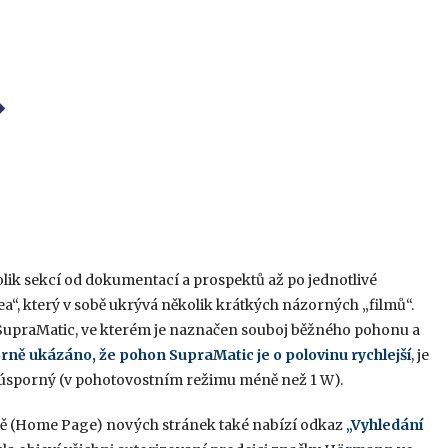
ik sekcí od dokumentací a prospektů až po jednotlivé
“, který v sobě ukrývá několik krátkých názorných „filmů“.
 SupraMatic, ve kterém je naznačen souboj běžného pohonu a
orně ukázáno, že pohon SupraMatic je o polovinu rychlejší
, je
a úsporný (v pohotovostním režimu méně než 1 W).
aně (Home Page) nových stránek také nabízí odkaz
„Vyhledání