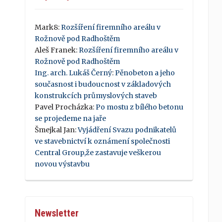
Mark8
:
Rozšíření firemního areálu v
Rožnově pod Radhoštěm
Aleš Franek
:
Rozšíření firemního areálu v
Rožnově pod Radhoštěm
Ing. arch. Lukáš Černý
:
Pěnobeton a jeho
současnost i budoucnost v základových
konstrukcích průmyslových staveb
Pavel Procházka
:
Po mostu z bílého betonu
se projedeme na jaře
Šmejkal Jan
:
Vyjádření Svazu podnikatelů
ve stavebnictví k oznámení společnosti
Central Group,že zastavuje veškerou
novou výstavbu
Newsletter