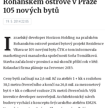
Rohanském ostrově v Praze
105 nových bytů
19. 5. 2014 22:05
I
zraelský developer Horizon Holding na pražském
Rohanském ostrově postaví bytový projekt Rezidence
Vltava se 105 novými byty. ČTK o tom informovala
marketingová manažerka společnosti Soňa Tomášková.
Stavba začala loni v prosinci a má skončit příští rok v létě.
Kolaudaci firma plánuje na červenec 2015.
Ceny bytů začínají na 2,6 mil. Kč za ateliér 1 + kk s rozlohou
38,1 metru čtverečního a končí na 26,8 mil. za mezonetový
byt 6 + kk o celkové rozloze 274 metrů čtverečních. Výši
investice developer nezveřejnil. Architektonický návrh
budovy vychází z konceptu švýcarského ateliéru EM2N.