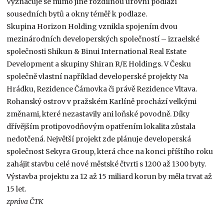
Vyznačuje se mimo jiné rozdílnou úrovní podlaží
sousedních bytů a okny téměř k podlaze.
Skupina Horizon Holding vznikla spojením dvou
mezinárodních developerských společností – izraelské
společnosti Shikun & Binui International Real Estate
Development a skupiny Shiran R/E Holdings. V Česku
společně vlastní například developerské projekty Na
Hrádku, Rezidence Čámovka či právě Rezidence Vltava.
Rohanský ostrov v pražském Karlíně prochází velkými
změnami, které nezastavily ani loňské povodně. Díky
dřívějším protipovodňovým opatřením lokalita zůstala
nedotčená. Největší projekt zde plánuje developerská
společnost Sekyra Group, která chce na konci příštího roku
zahájit stavbu celé nové městské čtvrti s 1200 až 1300 byty.
Výstavba projektu za 12 až 15 miliard korun by měla trvat až
15 let.
zpráva ČTK