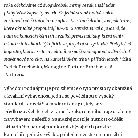
roku očekáváme až dvojnásobek. Firmy se tak snaží udat
přebytečné kapacity na trh. Na jedné straně hodně z nich
zachovala větší míru home office. Na straně druhé jsou pak firmy,
které aktuálně propouštějí 10–20 % zaměstnanců a je jasné, že
nám na kancelářském trhu vzniká převis nabídky, která není v
tržních statistikách týkajících se projektů ve výstavbě. Přebytečná
kapacita, kterou se firmy aktuálně snaží podnajmout ovlivní chuť
stavět nové projekty na kancelářském trhu v příštích letech,“
říká
Radek Procházka, Managing Partner Prochazka &
Partners.
Výhodou podnájmu je pro zájemce o tyto prostory okamžitá
a kvalitní vybavenost. Jedná se povětšinou o vysoký
standard kanceláří a moderní design, kdy se v
předkrizových letech v rámci konkurenčního boje o talenty
na vybavení nešetřilo. Samozřejmostí je nutnost oddělit
případného podnájemníka od zbývajících prostor
kanceláře, jedná se však z pohledu investic o minimální