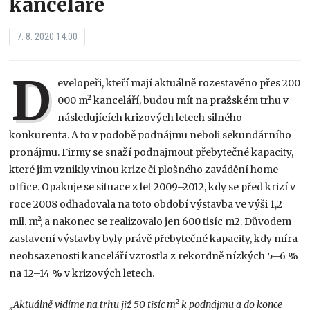
kanceláře
7. 8. 2020 14:00
D
evelopeři, kteří mají aktuálně rozestavěno přes 200
000 m² kanceláří, budou mít na pražském trhu v
následujících krizových letech silného
konkurenta. A to v podobě podnájmu neboli sekundárního
pronájmu. Firmy se snaží podnajmout přebytečné kapacity,
které jim vznikly vinou krize či plošného zavádění home
office. Opakuje se situace z let 2009–2012, kdy se před krizí v
roce 2008 odhadovala na toto období výstavba ve výši 1,2
mil. m², a nakonec se realizovalo jen 600 tisíc m2. Důvodem
zastavení výstavby byly právě přebytečné kapacity, kdy míra
neobsazenosti kanceláří vzrostla z rekordně nízkých 5–6 %
na 12–14 % v krizových letech.
„Aktuálně vidíme na trhu již 50 tisíc m² k podnájmu a do konce