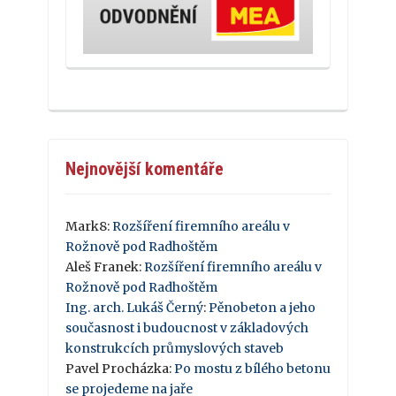
Nejnovější komentáře
Mark8
:
Rozšíření firemního areálu v
Rožnově pod Radhoštěm
Aleš Franek
:
Rozšíření firemního areálu v
Rožnově pod Radhoštěm
Ing. arch. Lukáš Černý
:
Pěnobeton a jeho
současnost i budoucnost v základových
konstrukcích průmyslových staveb
Pavel Procházka
:
Po mostu z bílého betonu
se projedeme na jaře