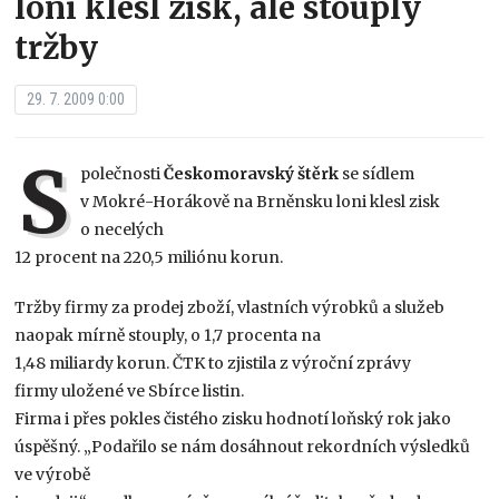
loni klesl zisk, ale stouply
tržby
29. 7. 2009 0:00
S
polečnosti
Českomoravský štěrk
se sídlem
v Mokré-Horákově na Brněnsku loni klesl zisk
o necelých
12 procent na 220,5 miliónu korun.
Tržby firmy za prodej zboží, vlastních výrobků a služeb
naopak mírně stouply, o 1,7 procenta na
1,48 miliardy korun. ČTK to zjistila z výroční zprávy
firmy uložené ve Sbírce listin.
Firma i přes pokles čistého zisku hodnotí loňský rok jako
úspěšný. „Podařilo se nám dosáhnout rekordních výsledků
ve výrobě