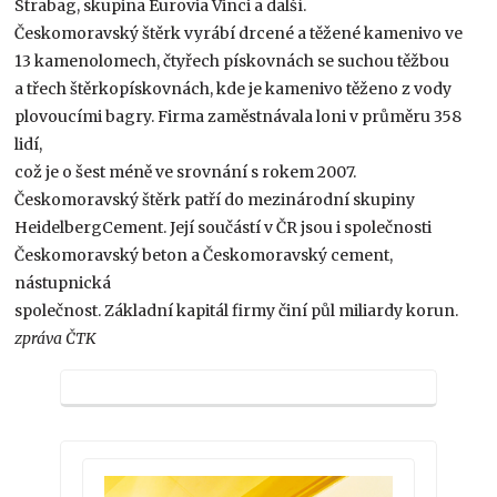
Strabag, skupina Eurovia Vinci a další.
Českomoravský štěrk vyrábí drcené a těžené kamenivo ve
13 kamenolomech, čtyřech pískovnách se suchou těžbou
a třech štěrkopískovnách, kde je kamenivo těženo z vody
plovoucími bagry. Firma zaměstnávala loni v průměru 358
lidí,
což je o šest méně ve srovnání s rokem 2007.
Českomoravský štěrk patří do mezinárodní skupiny
HeidelbergCement. Její součástí v ČR jsou i společnosti
Českomoravský beton a Českomoravský cement,
nástupnická
společnost. Základní kapitál firmy činí půl miliardy korun.
zpráva ČTK