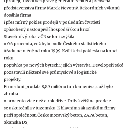
i prodeji,“ uvedl ve zprávě generální ředitel a předseda
představenstva firmy Marek Novotný. Rekordních výkonů
dosáhla firma
i přes mírný pokles prodejů v posledním čtvrtletí
způsobený nastoupivší hospodářskou krizí.
Stavební výroba v ČR se loni zvýšila
o 0,6 procenta, což bylo podle Českého statistického
úřadu nejméně od roku 1999. Kvůli krizi poklesla na konci
roku
poptávka po nových bytech i jejich výstavba. Developeři také
pozastavili některé své průmyslové a logistické
projekty.
Firma loni prodala 8,89 miliónu tun kameniva, což bylo
zhruba
o procento více než o rok dříve. Drtivá většina prodeje
se uskutečnila v tuzemsku. K hlavním zákazníkům firmy
patří společnosti Českomoravský beton, ZAPA beton,
Skanska DS,