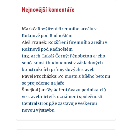
Nejnovější komentáře
Mark8
:
Rozšíření firemního areálu v
Rožnově pod Radhoštěm
Aleš Franek
:
Rozšíření firemního areálu v
Rožnově pod Radhoštěm
Ing. arch. Lukáš Černý
:
Pěnobeton a jeho
současnost i budoucnost v základových
konstrukcích průmyslových staveb
Pavel Procházka
:
Po mostu z bílého betonu
se projedeme na jaře
Šmejkal Jan
:
Vyjádření Svazu podnikatelů
ve stavebnictví k oznámení společnosti
Central Group,že zastavuje veškerou
novou výstavbu