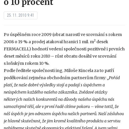
o 10 procent
25. 11. 2010 9:41
Po úspěšném roce 2009 (obrat narostl ve srovnání s rokem
2
2008 o 19 % a prodej atakoval hranici 1 mil. m
desek
FERMACELL) hodnotí vedení společnosti pozitivně i prvních
deset měsíců roku 2010 – růst obratu dosáhl ve srovnání
s loňským rokem 10 %.
Podle ředitele společnosti ing. Miloše Kincela za to patří
poděkování zejména obchodním partnerům firmy:
„Pořád
platí, že naše dobré výsledky stojí a padají s úspěchem a
neúspěchem každého našeho zákazníka. Zvědavé otázky
některých našich konkurentů na důvody našeho úspěchu nás
samozřejmě těší, ale v první řadě cítíme pokoru – víme totiž, že
náš úspěch je jen odrazem úspěchu našich partnerů. Naší zásluhou
je hlavně skutečnost, že jim kromě kvalitního produktu a servisu
nabídneme skutečně ekonomicky efektivní řešení. A jsem velmi