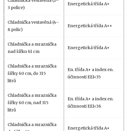
Chladnička vestavěná (1–
Energetická třída A+
1
3 police)
Chladnička vestavěná (4–
Energetická třída A++
3
8 polic)
Chladnička a mraznička
Energetická třída A+
1
nad šířku 61 cm
Chladnička a mraznička
En. třída A+ a index en.
šířky 60 cm, do 315
7
účinnosti EEI<35
litrů
Chladnička a mraznička
En. třída A+ a index en.
šířky 60 cm, nad 315
7
účinnosti EEI<36
litrů
Chladnička a mraznička
Energetická třída A+
1