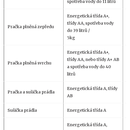
spotřeba vody do 11 litrů
Energetická třída A+,
třídy AA, spotřeba vody
Pračka plněná zepředu
9
do 39 litrů /
5kg
Energetická třída A+,
třídy AA, nebo třídy A+ AB
Pračka plněná svrchu
5
a spotřeba vody do 40
litrů
Energetická třída A, třídy
Pračka a sušička prádla
4
AB
Sušička prádla
Energetická třída A
2
Energetická třída A,