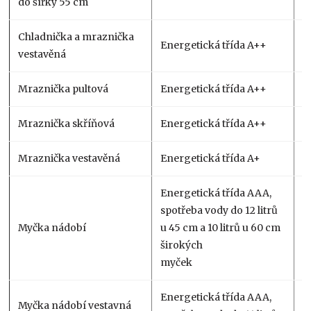
do šířky 55 cm
Chladnička a mraznička
Energetická třída A++
1
vestavěná
Mraznička pultová
Energetická třída A++
6
Mraznička skříňová
Energetická třída A++
1
Mraznička vestavěná
Energetická třída A+
4
Energetická třída AAA,
spotřeba vody do 12 litrů
Myčka nádobí
u 45 cm a 10 litrů u 60 cm
1
širokých
myček
Energetická třída AAA,
Myčka nádobí vestavná
9