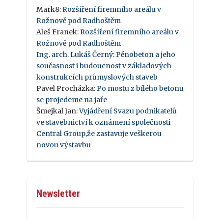
Mark8
:
Rozšíření firemního areálu v
Rožnově pod Radhoštěm
Aleš Franek
:
Rozšíření firemního areálu v
Rožnově pod Radhoštěm
Ing. arch. Lukáš Černý
:
Pěnobeton a jeho
současnost i budoucnost v základových
konstrukcích průmyslových staveb
Pavel Procházka
:
Po mostu z bílého betonu
se projedeme na jaře
Šmejkal Jan
:
Vyjádření Svazu podnikatelů
ve stavebnictví k oznámení společnosti
Central Group,že zastavuje veškerou
novou výstavbu
Newsletter