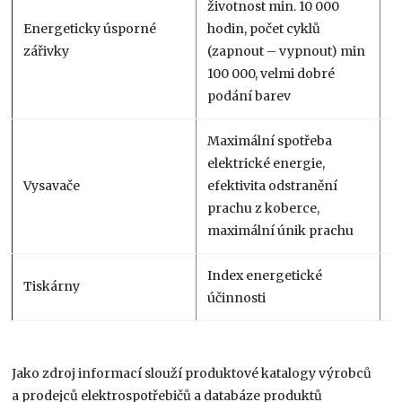
životnost min. 10 000
Energeticky úsporné
hodin, počet cyklů
4
zářivky
(zapnout – vypnout) min
100 000, velmi dobré
podání barev
Maximální spotřeba
elektrické energie,
Vysavače
efektivita odstranění
3
prachu z koberce,
maximální únik prachu
Index energetické
Tiskárny
1
účinnosti
Jako zdroj informací slouží produktové katalogy výrobců
a prodejců elektrospotřebičů a databáze produktů