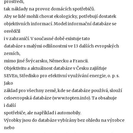
prostředí,
tak náklady na provoz domácích spotřebičů.
Aby se lidé mohli chovat ekologicky, potřebují dostatek
objektivních informací. Model informační databáze se
osvědčil
i v zahraničí. V současné době existuje tato
databáze s malými odlišnostmi ve 13 dalších evropských
zemích,
mimo jiné Švýcarsku, Německu a Francii.
Objektivitu a aktuálnost databáze v Česku zajišťuje
SEVEn, Středisko pro efektivní využívání energie, o. p. s.
Jako
základ pro všechny země, kde se databáze používá, slouží
celoevropská databáze (www.topten.info). Ta obsahuje
i další
spotřebiče, ale například i automobily.
Výrobky jsou do databáze vybírány bez ohledu na výrobce
nebo