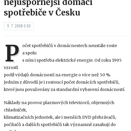
nejúspornější domácí
spotřebiče v Česku
9. 7. 2008 0:00
P
očet spotřebičů v domácnostech neustále roste
a spolu
s ním i spotřeba elektrické energie. Od roku 1995
vzrostl
podíl výdajů domácností na energie o více než 50 %.
Jedním z důvodů je i rostoucí počet domácích spotřebičů,
které jsou považovány za standardní vybavení domácností.
Náklady na provoz plazmových televizorů, objemných
chladniček,
klimatizačních jednotek, ale i menších DVD přehrávačů,
počítačů a dalších spotřebičů tak významně zasahují do