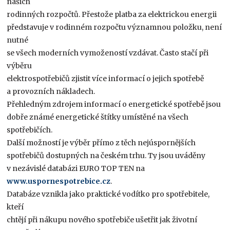
našich
rodinných rozpočtů. Přestože platba za elektrickou energii
představuje v rodinném rozpočtu významnou položku, není
nutné
se všech moderních vymožeností vzdávat. Často stačí při
výběru
elektrospotřebičů zjistit více informací o jejich spotřebě
a provozních nákladech.
Přehledným zdrojem informací o energetické spotřebě jsou
dobře známé energetické štítky umístěné na všech
spotřebičích.
Další možností je výběr přímo z těch nejúspornějších
spotřebičů dostupných na českém trhu. Ty jsou uváděny
v nezávislé databázi EURO TOP TEN na
www.uspornespotrebice.cz
.
Databáze vznikla jako praktické vodítko pro spotřebitele,
kteří
chtějí při nákupu nového spotřebiče ušetřit jak životní