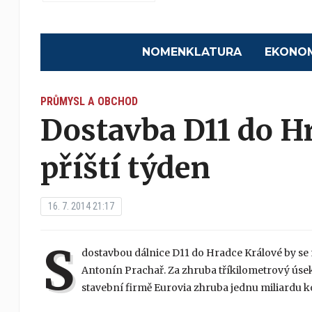
NOMENKLATURA
EKONO
PRŮMYSL A OBCHOD
Dostavba D11 do H
příští týden
16. 7. 2014 21:17
S
dostavbou dálnice D11 do Hradce Králové by se m
Antonín Prachař. Za zhruba tříkilometrový úsek dá
stavební firmě Eurovia zhruba jednu miliardu k