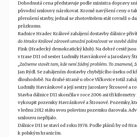
Dohodnutá cena představuje podle ministra dopravy sníž
původní smlouvy nárokovat. Kromě navýšení ceny o tak
přerušení stavby, jednal se zhotovitelem stát rovněž o 
průzkumu.
Radnice Hradec Králové zahájení dostavby dálnice přivít
do Hradce Králové zároveň umožní pokračovat ve stavbě dálni
Fink (Hradecký demokratický klub). Na dobré cestě jsou
v trase D11 od sester Ludmily Havránkové a Jaroslavy Št
„Začneme stavět tam, kde není žádný problém. To znamená, ž
Jan Rýdl. Se zahájením dostavby chybějícího úseku od k
dlouhodobě. Na druhé straně u obce Vlčkovice totiž zah
Ludmily Havránkové a její sestry Jaroslavy Štrosové a
Stavba dálnice D11 skončila v roce 2006 asi tři kilometr
vykoupit pozemky Havránkové a Štrosové. Pozemky, které
v lednu 2012 státu svou polovinu pozemku darovala. Adv
smlouvu nepřijalo.
Dálnice D11 se staví od roku 1978. Podle plánů by od Hr
k polským hranicím.