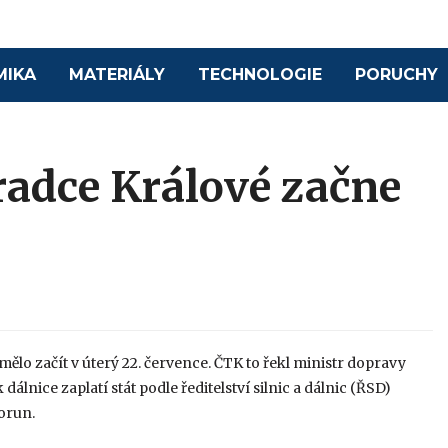
MIKA
MATERIÁLY
TECHNOLOGIE
PORUCHY
radce Králové začne
ělo začít v úterý 22. července. ČTK to řekl ministr dopravy
lnice zaplatí stát podle ředitelství silnic a dálnic (ŘSD)
orun.