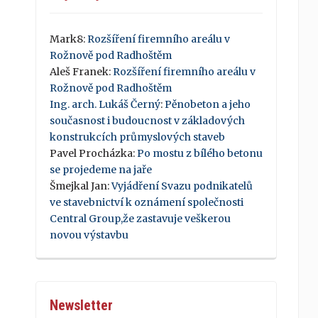
Mark8
:
Rozšíření firemního areálu v
Rožnově pod Radhoštěm
Aleš Franek
:
Rozšíření firemního areálu v
Rožnově pod Radhoštěm
Ing. arch. Lukáš Černý
:
Pěnobeton a jeho
současnost i budoucnost v základových
konstrukcích průmyslových staveb
Pavel Procházka
:
Po mostu z bílého betonu
se projedeme na jaře
Šmejkal Jan
:
Vyjádření Svazu podnikatelů
ve stavebnictví k oznámení společnosti
Central Group,že zastavuje veškerou
novou výstavbu
Newsletter