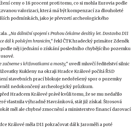
ení ceny o 18 procent proti tomu, co si mohla Eurovia podle
zvanou valorizaci, která má být kompenzací za dlouholeté
dalších podmínkách, jako je převzetí archeologického
ala. „
Na dálniční spojení s Prahou čekáme desítky let. Dostavba D11
ce dál k polským hranicím,“
řekl ČTK hradecký primátor Zdeněk
 podle něj i jednání o získání posledního chybějícího pozemku
rosové.
e začneme s křižovatkami a mosty,“
uvedl mluvčí ředitelství silnic
řižovatky Kukleny na okraji Hradce Králové počítá ŘSD
ájení stavebních prací blokuje nedořešený spor o pozemky
 rovněž nedokončený archeologický průzkum.
y před Hradcem Králové právě kvůli tomu, že se mu nedařilo
 vlastnila výhradně Havránková, stát již získal. Štrosová
okát měl ale chybné zmocnění a ministerstvo financí darovací
adce Králové měla D11 pokračovat dál k Jaroměři a poté