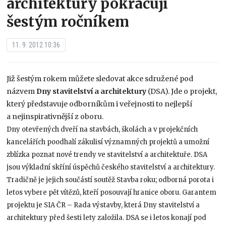
architektury pokračují
šestým ročníkem
11. 9. 2012 10:36
Již šestým rokem můžete sledovat akce sdružené pod
názvem
Dny stavitelství a architektury
(DSA). Jde o projekt,
který představuje odborníkům i veřejnosti to nejlepší
a nejinspirativnější z oboru.
Dny otevřených dveří na stavbách, školách a v projekčních
kancelářích poodhalí zákulisí významných projektů a umožní
zblízka poznat nové trendy ve stavitelství a architektuře. DSA
jsou výkladní skříní úspěchů českého stavitelství a architektury.
Tradičně je jejich součástí soutěž Stavba roku; odborná porota i
letos vybere pět vítězů, kteří posouvají hranice oboru. Garantem
projektu je SIA ČR – Rada výstavby, která Dny stavitelství a
architektury před šesti lety založila. DSA se i letos konají pod