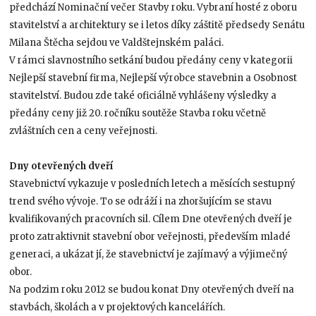
předchází Nominační večer Stavby roku. Vybraní hosté z oboru
stavitelství a architektury se i letos díky záštitě předsedy Senátu
Milana Štěcha sejdou ve Valdštejnském paláci.
V rámci slavnostního setkání budou předány ceny v kategorii
Nejlepší stavební firma, Nejlepší výrobce stavebnin a Osobnost
stavitelství. Budou zde také oficiálně vyhlášeny výsledky a
předány ceny již 20. ročníku soutěže Stavba roku včetně
zvláštních cen a ceny veřejnosti.
Dny otevřených dveří
Stavebnictví vykazuje v posledních letech a měsících sestupný
trend svého vývoje. To se odráží i na zhoršujícím se stavu
kvalifikovaných pracovních sil. Cílem Dne otevřených dveří je
proto zatraktivnit stavební obor veřejnosti, především mladé
generaci, a ukázat jí, že stavebnictví je zajímavý a výjimečný
obor.
Na podzim roku 2012 se budou konat Dny otevřených dveří na
stavbách, školách a v projektových kancelářích.