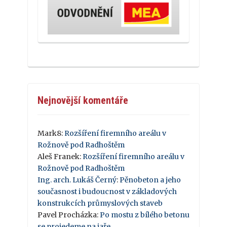
Nejnovější komentáře
Mark8
:
Rozšíření firemního areálu v
Rožnově pod Radhoštěm
Aleš Franek
:
Rozšíření firemního areálu v
Rožnově pod Radhoštěm
Ing. arch. Lukáš Černý
:
Pěnobeton a jeho
současnost i budoucnost v základových
konstrukcích průmyslových staveb
Pavel Procházka
:
Po mostu z bílého betonu
se projedeme na jaře