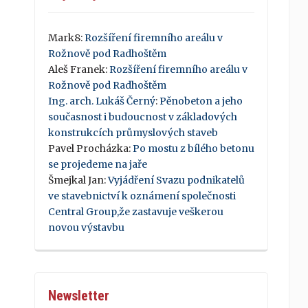
Mark8
:
Rozšíření firemního areálu v
Rožnově pod Radhoštěm
Aleš Franek
:
Rozšíření firemního areálu v
Rožnově pod Radhoštěm
Ing. arch. Lukáš Černý
:
Pěnobeton a jeho
současnost i budoucnost v základových
konstrukcích průmyslových staveb
Pavel Procházka
:
Po mostu z bílého betonu
se projedeme na jaře
Šmejkal Jan
:
Vyjádření Svazu podnikatelů
ve stavebnictví k oznámení společnosti
Central Group,že zastavuje veškerou
novou výstavbu
Newsletter