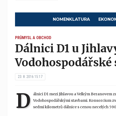
NOMENKLATURA
EKONO
PRŮMYSL A OBCHOD
Dálnici D1 u Jihlav
Vodohospodářské 
23. 8. 2016 15:17
D
álnici D1 mezi Jihlavou a Velkým Beranovem 
Vodohospodářskými stavbami. Konsorcium zvít
sedmi kilometrů dálnice s cenou necelých 59