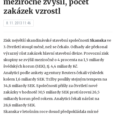
meziročně zvýšil, počet
zakázek vzrostl
8. 11. 2013 11:46
Zisk největší skandinávské stavební společnosti
Skanska
ve
3. čtvrtletí stoupl méně, než se čekalo. Odhady ale překonal
výrazný růst zakázek hlavní stavební divize. Provozní zisk
skupiny se zvýšil meziročně o 4 procenta na 1,5 miliardy
švédských korun (SEK), tj. 4,4 miliardy Kč.
Analytici podle ankety agentury Reuters čekali výsledek
kolem 1,6 miliardy SEK. Tržby posílily stejným tempem na
34,8 miliardy SEK. Společnosti přišly za čtvrtletí nové
zakázky v hodnotě 30,5 miliardy SEK proti úrovni 26,5
miliardy korun před rokem. Analytici čekali nárůst na
28,8 miliardy SEK.
Skanska v letošním roce dosud předpokládala mírné