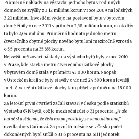
Průměrné náklady na výstavbu jednoho bytu v rodinných
domech se zvýšily z 3,12 miliónu korun v roce 2009 na loňských
3,21 miliónu. Investiční výdaje na postavení bytu v bytovém
domě činily v roce 2010 v průměru 2,58 miliónu korun, o rok dřív
to bylo 2,04 miliónu. Průměrná hodnota jednoho metru
čtverečního obytné plochy nového bytu loni meziročně vzrostla
o 5,5 procenta na 35 655 korun.
Nejvyšší pořizovací náklady na výstavbu bytů byly v roce 2010
v Praze, kde stavba metru čtverečního užitkové plochy
v bytovém domě stála v průměru 43 000 korun. Naopak
v Ústeckém kraji se byty stavěly o víc než 24 500 korun levněji,
metr čtvereční užitkové plochy tam přišel v průměru na 18 000
korun.
Za letošní první čtvrtletí začali stavaři v Česku podle statistiků
výstavbu 6719 bytů, což je meziroční růst o 7,1 procenta.
„Je ale
nutné si uvědomit, že čísla rostou prakticky ze samotného dna,"
uvedla dnes Cuřínová. Za první tři měsíce se v Česku počet
dokončených bytů snížil o 33,6 procenta na 6111 jednotek.