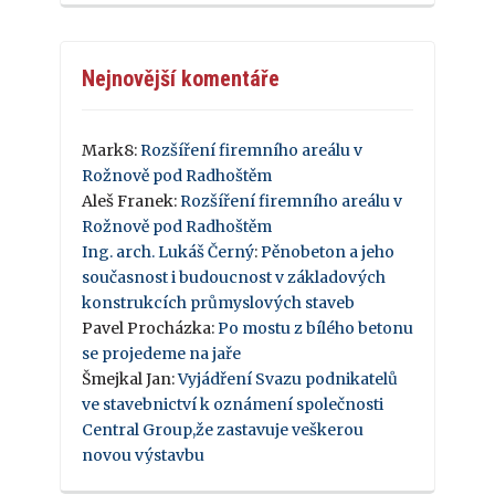
Nejnovější komentáře
Mark8
:
Rozšíření firemního areálu v
Rožnově pod Radhoštěm
Aleš Franek
:
Rozšíření firemního areálu v
Rožnově pod Radhoštěm
Ing. arch. Lukáš Černý
:
Pěnobeton a jeho
současnost i budoucnost v základových
konstrukcích průmyslových staveb
Pavel Procházka
:
Po mostu z bílého betonu
se projedeme na jaře
Šmejkal Jan
:
Vyjádření Svazu podnikatelů
ve stavebnictví k oznámení společnosti
Central Group,že zastavuje veškerou
novou výstavbu