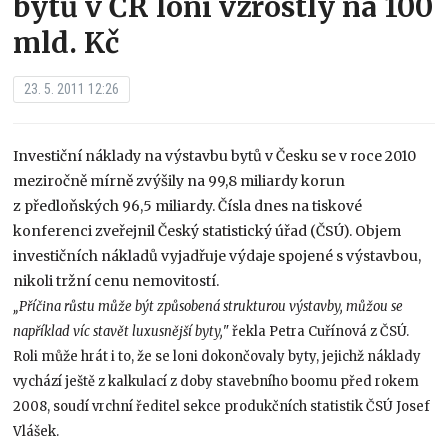
bytů v ČR loni vzrostly na 100
mld. Kč
23. 5. 2011 12:26
Investiční náklady na výstavbu bytů v Česku se v roce 2010
meziročně mírně zvýšily na 99,8 miliardy korun
z předloňských 96,5 miliardy. Čísla dnes na tiskové
konferenci zveřejnil Český statistický úřad (ČSÚ). Objem
investičních nákladů vyjadřuje výdaje spojené s výstavbou,
nikoli tržní cenu nemovitostí.
„Příčina růstu může být způsobená strukturou výstavby, můžou se
například víc stavět luxusnější byty,
" řekla Petra Cuřínová z ČSÚ.
Roli může hrát i to, že se loni dokončovaly byty, jejichž náklady
vychází ještě z kalkulací z doby stavebního boomu před rokem
2008, soudí vrchní ředitel sekce produkčních statistik ČSÚ Josef
Vlášek.