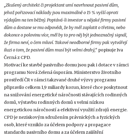
„Zkušený architekt či projektant umí navrhnout pasivní dům,
jehož pořizovací náklady jsou maximálně o 15 % vyšší oproti
výdajům na ten běžný. Poptává-li investor u nějaké firmy pasivní
dům a dostane se mu odpovědi, že by měl zaplatit o třetinu, nebo
dokonce o polovinu více, měl by to pro něj být jednoznačný signál,
že firma neví, o čem mluví. Takové neodborné firmy pak vytvářejí
iluzi o tom, že pasivní dům musí být velmi drahý,“
popisuje Iva
Černá z CPD.
Motivací ke stavbě pasivního domu jsou pak i dotace v rámci
programu Nová Zelená úsporám. Ministerstvo životního
prostředí ČR v rámci takzvané druhé výzvy programu
připravilo celkem 1,9 miliardy korun, které chce poskytnout
na snižování energetické náročnosti stávajících rodinných
domů, výstavbu rodinných domů s velmi nízkou
energetickou náročností a efektivní využití zdrojů energie.
CPD je neziskovým sdružením právnických a fyzických
osob, které vzniklo za účelem podpory a propagace
standardu pasivního domu a za účelem zajištění