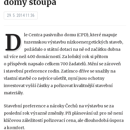
domy stoupá
29. 5. 2014 11:36
D
le Centra pasivního domu (CPD), které mapuje
tuzemskou výstavbu nízkoenergetických staveb,
požádalo o státní dotaci na ně od začátku dubna
už více než 400 domácností. Za loňský rok si přitom
o příspěvek napsalo celkem 700 žadatelů. Mění se zároveň
i stavební preference rodin. Zatímco dříve se snažily na
vlastní stavbě co nejvíce ušetřit, nyní jsou ochotny
investovat vyšší částky a pořizovat kvalitnější stavební
materiály.
Stavební preference a nároky Čechů na výstavbu se za
poslední rok výrazně změnily. Při plánování už pro ně není
klíčovou záležitostí pořizovací cena, ale dlouhodobá úspora
a komfort.