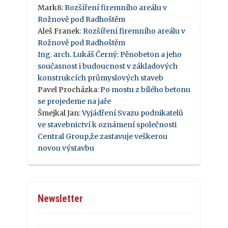
Mark8
:
Rozšíření firemního areálu v
Rožnově pod Radhoštěm
Aleš Franek
:
Rozšíření firemního areálu v
Rožnově pod Radhoštěm
Ing. arch. Lukáš Černý
:
Pěnobeton a jeho
současnost i budoucnost v základových
konstrukcích průmyslových staveb
Pavel Procházka
:
Po mostu z bílého betonu
se projedeme na jaře
Šmejkal Jan
:
Vyjádření Svazu podnikatelů
ve stavebnictví k oznámení společnosti
Central Group,že zastavuje veškerou
novou výstavbu
Newsletter