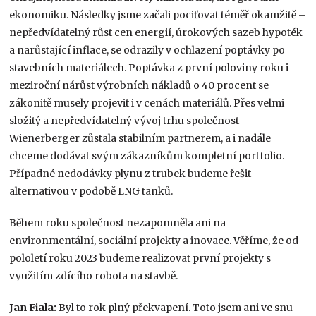
ekonomiku. Následky jsme začali pociťovat téměř okamžitě –
nepředvídatelný růst cen energií, úrokových sazeb hypoték
a narůstající inflace, se odrazily v ochlazení poptávky po
stavebních materiálech. Poptávka z první poloviny roku i
meziroční nárůst výrobních nákladů o 40 procent se
zákonitě musely projevit i v cenách materiálů. Přes velmi
složitý a nepředvídatelný vývoj trhu společnost
Wienerberger zůstala stabilním partnerem, a i nadále
chceme dodávat svým zákazníkům kompletní portfolio.
Případné nedodávky plynu z trubek budeme řešit
alternativou v podobě LNG tanků.
Během roku společnost nezapomněla ani na
environmentální, sociální projekty a inovace. Věříme, že od
pololetí roku 2023 budeme realizovat první projekty s
využitím zdícího robota na stavbě.
Jan Fiala:
Byl to rok plný překvapení. Toto jsem ani ve snu