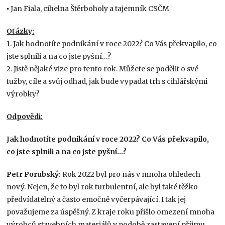
▪ Jan Fiala, cihelna Štěrboholy a tajemník CSČM
Otázky:
1. Jak hodnotíte podnikání v roce 2022? Co Vás překvapilo, co
jste splnili a na co jste pyšní…?
2. Jistě nějaké vize pro tento rok. Můžete se podělit o své
tužby, cíle a svůj odhad, jak bude vypadat trh s cihlářskými
výrobky?
Odpovědi:
Jak hodnotíte podnikání v roce 2022? Co Vás překvapilo,
co jste splnili a na co jste pyšní…?
Petr Porubský:
Rok 2022 byl pro nás v mnoha ohledech
nový. Nejen, že to byl rok turbulentní, ale byl také těžko
předvídatelný a často emočně vyčerpávající. I tak jej
považujeme za úspěšný. Z kraje roku přišlo omezení mnoha
výrobců stavebních materiálů v podobě zastavení příjmu