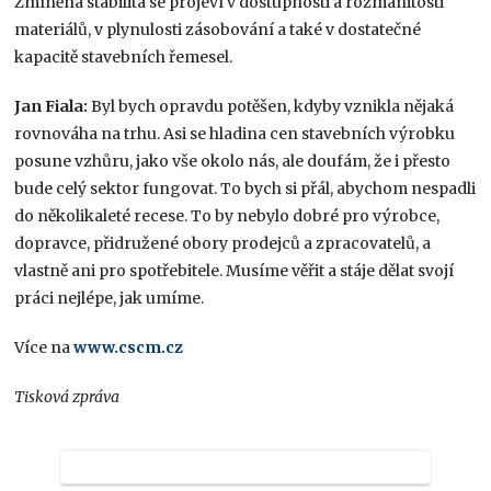
Zmíněná stabilita se projeví v dostupnosti a rozmanitosti
materiálů, v plynulosti zásobování a také v dostatečné
kapacitě stavebních řemesel.
Jan Fiala:
Byl bych opravdu potěšen, kdyby vznikla nějaká
rovnováha na trhu. Asi se hladina cen stavebních výrobku
posune vzhůru, jako vše okolo nás, ale doufám, že i přesto
bude celý sektor fungovat. To bych si přál, abychom nespadli
do několikaleté recese. To by nebylo dobré pro výrobce,
dopravce, přidružené obory prodejců a zpracovatelů, a
vlastně ani pro spotřebitele. Musíme věřit a stáje dělat svojí
práci nejlépe, jak umíme.
Více na
www.cscm.cz
Tisková zpráva