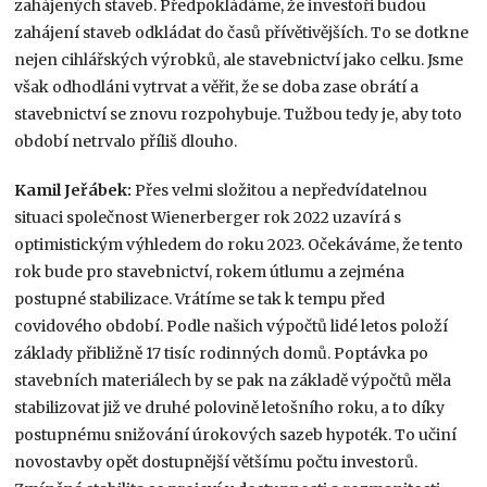
zahájených staveb. Předpokládáme, že investoři budou
zahájení staveb odkládat do časů přívětivějších. To se dotkne
nejen cihlářských výrobků, ale stavebnictví jako celku. Jsme
však odhodláni vytrvat a věřit, že se doba zase obrátí a
stavebnictví se znovu rozpohybuje. Tužbou tedy je, aby toto
období netrvalo příliš dlouho.
Kamil Jeřábek:
Přes velmi složitou a nepředvídatelnou
situaci společnost Wienerberger rok 2022 uzavírá s
optimistickým výhledem do roku 2023. Očekáváme, že tento
rok bude pro stavebnictví, rokem útlumu a zejména
postupné stabilizace. Vrátíme se tak k tempu před
covidového období. Podle našich výpočtů lidé letos položí
základy přibližně 17 tisíc rodinných domů. Poptávka po
stavebních materiálech by se pak na základě výpočtů měla
stabilizovat již ve druhé polovině letošního roku, a to díky
postupnému snižování úrokových sazeb hypoték. To učiní
novostavby opět dostupnější většímu počtu investorů.