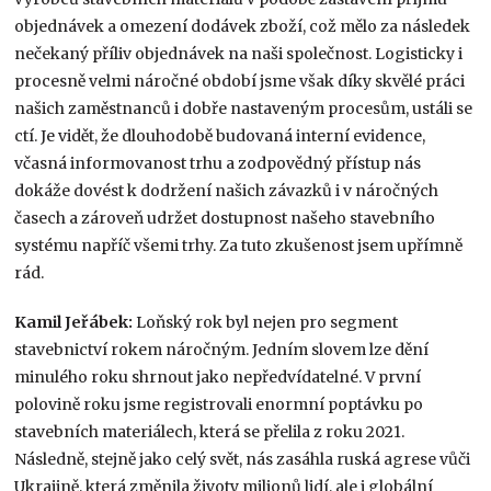
objednávek a omezení dodávek zboží, což mělo za následek
nečekaný příliv objednávek na naši společnost. Logisticky i
procesně velmi náročné období jsme však díky skvělé práci
našich zaměstnanců i dobře nastaveným procesům, ustáli se
ctí. Je vidět, že dlouhodobě budovaná interní evidence,
včasná informovanost trhu a zodpovědný přístup nás
dokáže dovést k dodržení našich závazků i v náročných
časech a zároveň udržet dostupnost našeho stavebního
systému napříč všemi trhy. Za tuto zkušenost jsem upřímně
rád.
Kamil Jeřábek:
Loňský rok byl nejen pro segment
stavebnictví rokem náročným. Jedním slovem lze dění
minulého roku shrnout jako nepředvídatelné. V první
polovině roku jsme registrovali enormní poptávku po
stavebních materiálech, která se přelila z roku 2021.
Následně, stejně jako celý svět, nás zasáhla ruská agrese vůči
Ukrajině, která změnila životy milionů lidí, ale i globální