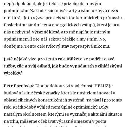
nepředpokládal, ale je třeba se přizpůsobit novým
podmínkám. Na stole jsou nové karty a vám nezbývá než s
nimi hrát. Je to výzva pro celý sektor keramického průmyslu.
Posledním pár dní cena energetických vstupů, která je pro
nás nezbytná, výrazně klesá, a to mě naplňuje mírným
optimismem, že to náš sektor přežije a my s ním. No,
doufejme. Tento celosvětový stav neprospívá nikomu.
Jistě nějaké vize pro tento rok. Můžete se podělit o své
tužby, cíle a svůj odhad, jak bude vypadat trh s cihlářskými
výrobky?
Petr Porubský:
Dlouhodobou vizí společnosti HELUZ je
budování silné české značky, která je nositelem inovací v
oblasti cihelných konstrukčních systémů. Ta platí i pro tento
rok. Krátkodobý výhled není úplně optimistický. Díky
nastalým okolnostem, kterými se vyznačuje aktuální situace
na trhu, můžeme očekávat výrazné omezení v počtu