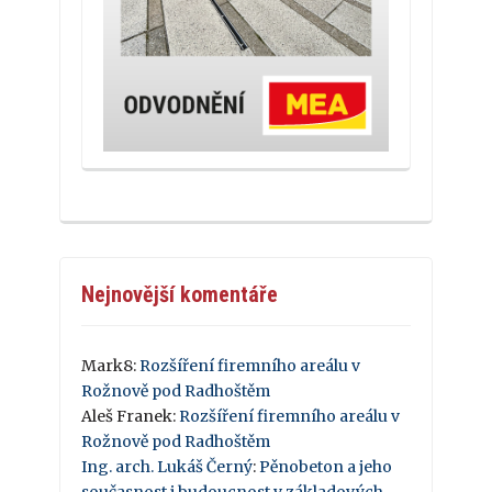
Nejnovější komentáře
Mark8
:
Rozšíření firemního areálu v
Rožnově pod Radhoštěm
Aleš Franek
:
Rozšíření firemního areálu v
Rožnově pod Radhoštěm
Ing. arch. Lukáš Černý
:
Pěnobeton a jeho
současnost i budoucnost v základových