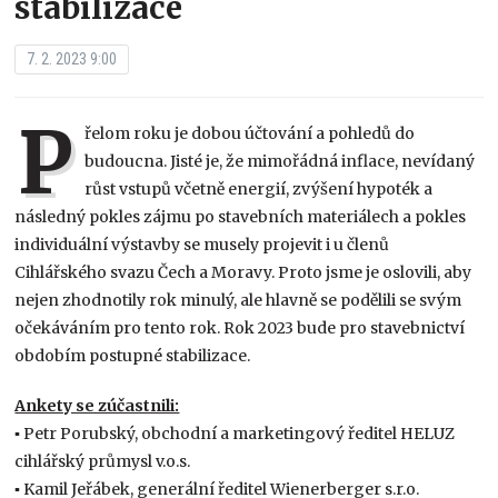
stabilizace
7. 2. 2023 9:00
P
řelom roku je dobou účtování a pohledů do
budoucna. Jisté je, že mimořádná inflace, nevídaný
růst vstupů včetně energií, zvýšení hypoték a
následný pokles zájmu po stavebních materiálech a pokles
individuální výstavby se musely projevit i u členů
Cihlářského svazu Čech a Moravy. Proto jsme je oslovili, aby
nejen zhodnotily rok minulý, ale hlavně se podělili se svým
očekáváním pro tento rok. Rok 2023 bude pro stavebnictví
obdobím postupné stabilizace.
Ankety se zúčastnili:
▪ Petr Porubský, obchodní a marketingový ředitel HELUZ
cihlářský průmysl v.o.s.
▪ Kamil Jeřábek, generální ředitel Wienerberger s.r.o.