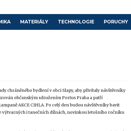
MIKA
MATERIÁLY
TECHNOLOGIE
PORUCHY
ady chráněného bydlení v obci Slapy, aby přivítaly návštěvníky
izován občanským sdružením Portus Praha a patří
mpaně AKCE CIHLA. Po celý den budou návštěvníky bavit
e výtvarných i tanečních dílnách, novinkou letošního ročníku