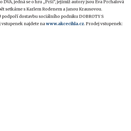
DVA, jedná se o hru „Prší“, jejímiž autory jsou Eva Prchalová
se opět setkáme s Karlem Rodenem a Janou Krausovou.
U podpoří dostavbu sociálního podniku DOBROTY S
j vstupenek najdete na
www.akcecihla.cz
. Prodej vstupenek: