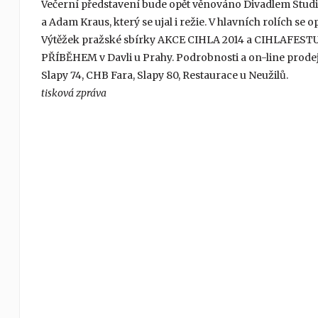
Večerní představení bude opět věnováno Divadlem Studio 
a Adam Kraus, který se ujal i režie. V hlavních rolích 
Výtěžek pražské sbírky AKCE CIHLA 2014 a CIHLAFEST
PŘÍBĚHEM v Davli u Prahy. Podrobnosti a on-line prode
Slapy 74, CHB Fara, Slapy 80, Restaurace u Neužilů.
tisková zpráva