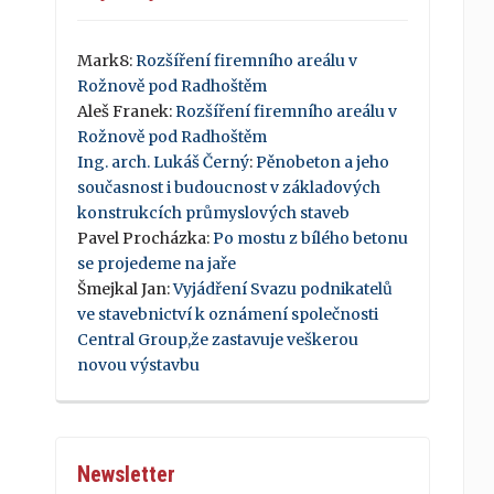
Mark8
:
Rozšíření firemního areálu v
Rožnově pod Radhoštěm
Aleš Franek
:
Rozšíření firemního areálu v
Rožnově pod Radhoštěm
Ing. arch. Lukáš Černý
:
Pěnobeton a jeho
současnost i budoucnost v základových
konstrukcích průmyslových staveb
Pavel Procházka
:
Po mostu z bílého betonu
se projedeme na jaře
Šmejkal Jan
:
Vyjádření Svazu podnikatelů
ve stavebnictví k oznámení společnosti
Central Group,že zastavuje veškerou
novou výstavbu
Newsletter