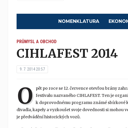
NOMENKLATURA
EKONO
PRŮMYSL A OBCHOD
CIHLAFEST 2014
9. 7. 2014 20:57
O
pět po roce se 12. července otevřou brány zahr
festivalu nazvaného CIHLAFEST. Ten je organ
k doprovodnému programu známé sbírkové ka
divadla, kapely a vyzkoušet svoje dovednosti si mohou v
je předvádění historických vozů.