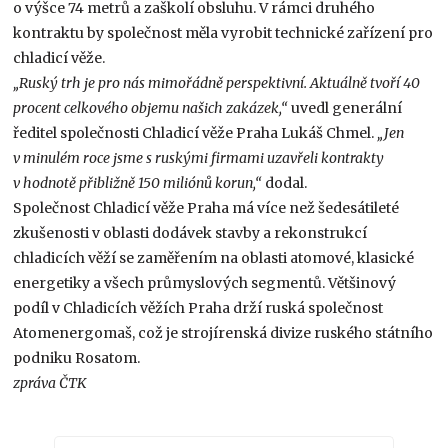
o výšce 74 metrů a zaškolí obsluhu. V rámci druhého
kontraktu by společnost měla vyrobit technické zařízení pro
chladicí věže.
„Ruský trh je pro nás mimořádně perspektivní. Aktuálně tvoří 40
procent celkového objemu našich zakázek,“
uvedl generální
ředitel společnosti Chladicí věže Praha Lukáš Chmel.
„Jen
v minulém roce jsme s ruskými firmami uzavřeli kontrakty
v hodnotě přibližně 150 miliónů korun,“
dodal.
Společnost Chladicí věže Praha má více než šedesátileté
zkušenosti v oblasti dodávek stavby a rekonstrukcí
chladicích věží se zaměřením na oblasti atomové, klasické
energetiky a všech průmyslových segmentů. Většinový
podíl v Chladicích věžích Praha drží ruská společnost
Atomenergomaš, což je strojírenská divize ruského státního
podniku Rosatom.
zpráva ČTK