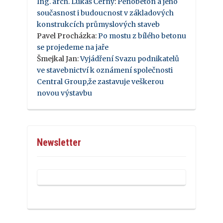
Ing. arch. Lukáš Černý
:
Pěnobeton a jeho
současnost i budoucnost v základových
konstrukcích průmyslových staveb
Pavel Procházka
:
Po mostu z bílého betonu
se projedeme na jaře
Šmejkal Jan
:
Vyjádření Svazu podnikatelů
ve stavebnictví k oznámení společnosti
Central Group,že zastavuje veškerou
novou výstavbu
Newsletter