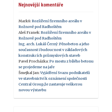
Nejnovější komentáře
Mark8
:
Rozšíření firemního areálu v
Rožnově pod Radhoštěm
Aleš Franek
:
Rozšíření firemního areálu v
Rožnově pod Radhoštěm
Ing. arch. Lukáš Černý
:
Pěnobeton a jeho
současnost i budoucnost v základových
konstrukcích průmyslových staveb
Pavel Procházka
:
Po mostu z bílého betonu
se projedeme na jaře
Šmejkal Jan
:
Vyjádření Svazu podnikatelů
ve stavebnictví k oznámení společnosti
Central Group,že zastavuje veškerou
novou výstavbu