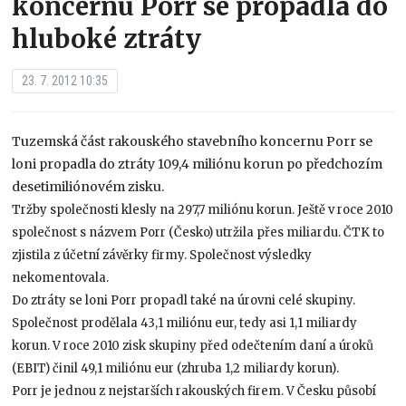
koncernu Porr se propadla do
hluboké ztráty
23. 7. 2012 10:35
Tuzemská část rakouského stavebního koncernu Porr se
loni propadla do ztráty 109,4 miliónu korun po předchozím
desetimiliónovém zisku.
Tržby společnosti klesly na 297,7 miliónu korun. Ještě v roce 2010
společnost s názvem Porr (Česko) utržila přes miliardu. ČTK to
zjistila z účetní závěrky firmy. Společnost výsledky
nekomentovala.
Do ztráty se loni Porr propadl také na úrovni celé skupiny.
Společnost prodělala 43,1 miliónu eur, tedy asi 1,1 miliardy
korun. V roce 2010 zisk skupiny před odečtením daní a úroků
(EBIT) činil 49,1 miliónu eur (zhruba 1,2 miliardy korun).
Porr je jednou z nejstarších rakouských firem. V Česku působí