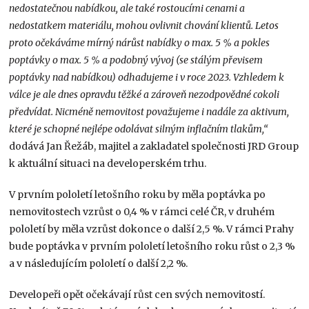
nedostatečnou nabídkou, ale také rostoucími cenami a
nedostatkem materiálu, mohou ovlivnit chování klientů. Letos
proto očekáváme mírný nárůst nabídky o max. 5 % a pokles
poptávky o max. 5 % a podobný vývoj (se stálým převisem
poptávky nad nabídkou) odhadujeme i v roce 2023. Vzhledem k
válce je ale dnes opravdu těžké a zároveň nezodpovědné cokoli
předvídat. Nicméně nemovitost považujeme i nadále za aktivum,
které je schopné nejlépe odolávat silným inflačním tlakům,“
dodává Jan Řežáb, majitel a zakladatel společnosti JRD Group
k aktuální situaci na developerském trhu.
V prvním pololetí letošního roku by měla poptávka po
nemovitostech vzrůst o 0,4 % v rámci celé ČR, v druhém
pololetí by měla vzrůst dokonce o další 2,5 %. V rámci Prahy
bude poptávka v prvním pololetí letošního roku růst o 2,3 %
a v následujícím pololetí o další 2,2 %.
Developeři opět očekávají růst cen svých nemovitostí.