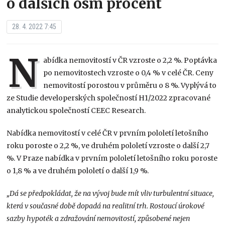
o dalších osm procent
28. 4. 2022 7:45
N
abídka nemovitostí v ČR vzroste o 2,2 %. Poptávka
po nemovitostech vzroste o 0,4 % v celé ČR. Ceny
nemovitostí porostou v průměru o 8 %. Vyplývá to
ze Studie developerských společností H1/2022 zpracované
analytickou společností CEEC Research.
Nabídka nemovitostí v celé ČR v prvním pololetí letošního
roku poroste o 2,2 %, ve druhém pololetí vzroste o další 2,7
%. V Praze nabídka v prvním pololetí letošního roku poroste
o 1,8 % a ve druhém pololetí o další 1,9 %.
„Dá se předpokládat, že na vývoj bude mít vliv turbulentní situace,
která v současné době dopadá na realitní trh. Rostoucí úrokové
sazby hypoték a zdražování nemovitostí, způsobené nejen