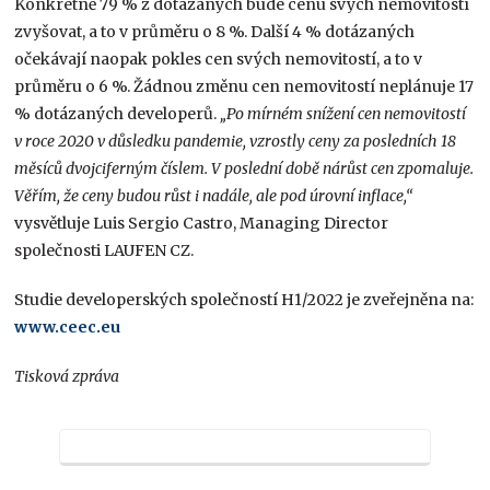
Konkrétně 79 % z dotázaných bude cenu svých nemovitostí
zvyšovat, a to v průměru o 8 %. Další 4 % dotázaných
očekávají naopak pokles cen svých nemovitostí, a to v
průměru o 6 %. Žádnou změnu cen nemovitostí neplánuje 17
% dotázaných developerů.
„Po mírném snížení cen nemovitostí
v roce 2020 v důsledku pandemie, vzrostly ceny za posledních 18
měsíců dvojciferným číslem. V poslední době nárůst cen zpomaluje.
Věřím, že ceny budou růst i nadále, ale pod úrovní inflace,“
vysvětluje Luis Sergio Castro, Managing Director
společnosti LAUFEN CZ.
Studie developerských společností H1/2022 je zveřejněna na:
www.ceec.eu
Tisková zpráva