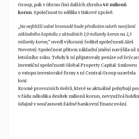
Group, pak v úhrnu činí dalších zhruba
40 milionů
korun
. Společnost to sdělila v tiskové zprávě.
„Na nejbližší valné hromadě bude předložen návrh navýšení
základního kapitálu z aktuálních 1,9 miliardy korun na 2,5
miliardy korun,“
uvedl výkonný ředitel společnosti Aleš
Novotný. Společnost přitom základní jmění navýšila už
letošního roku. Tehdy k ní připutovaly peníze od švýcar
investiční společnosti Global Property Capital. Smlouvu
o vstupu investorské firmy s ní Central Group uzavřela
loni.
Kromě provozních úvěrů, které se aktuálně pohybují po
v řádu několika desítek milionů korun, nevyužívá holdi
údajně v současnosti žádné bankovní financování.