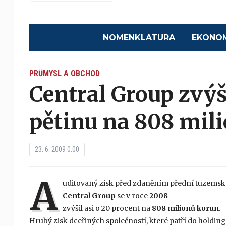
NOMENKLATURA
EKONO
PRŮMYSL A OBCHOD
Central Group zvýš
pětinu na 808 mil
23. 6. 2009 0:00
A
uditovaný zisk před zdaněním přední tuzemsk
Central Group
se v roce
2008
zvýšil asi o 20 procent na
808 milionů korun
.
Hrubý zisk dceřiných společností, které patří do holdin