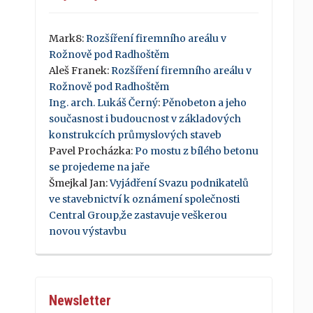
Mark8
:
Rozšíření firemního areálu v
Rožnově pod Radhoštěm
Aleš Franek
:
Rozšíření firemního areálu v
Rožnově pod Radhoštěm
Ing. arch. Lukáš Černý
:
Pěnobeton a jeho
současnost i budoucnost v základových
konstrukcích průmyslových staveb
Pavel Procházka
:
Po mostu z bílého betonu
se projedeme na jaře
Šmejkal Jan
:
Vyjádření Svazu podnikatelů
ve stavebnictví k oznámení společnosti
Central Group,že zastavuje veškerou
novou výstavbu
Newsletter